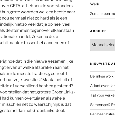
Werk
over CETA, al hebben de voorstanders
et hun grote woorden wel een beetje naar
Zomaar een m
 nou eenmaal niet zo hard als je een
ndelijk niet zo veel dat je op heel veel
als de stemmen tegenover elkaar staan
ARCHIEF
nationale handel. Zeker nu deze
Archief
schil maakte tussen het aannemen of
rig hoe dat in die nieuwe gezamenlijke
NIEUWSTE A
angt ervan af welke afspraken aan het
oals in de meeste fracties, gestreefd
De linkse wolk
voorbaat vrije kwesties? Maakt het uit of
elfde of verschillend hebben gestemd?
Alliantieverklar
voorstellen dat het grotere GroenLinks-
Tijd voor verk
el had kunnen overtuigen als gehele
misschien net zo waarschijnlijk is dat
Samenspel? Prov
 gestemd dan het GroenLinks-deel.
Een been bijtr