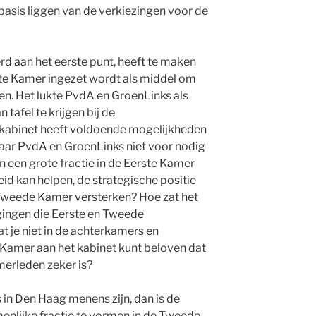
basis liggen van de verkiezingen voor de
d aan het eerste punt, heeft te maken
te Kamer ingezet wordt als middel om
en. Het lukte PvdA en GroenLinks als
tafel te krijgen bij de
 kabinet heeft voldoende mogelijkheden
aar PvdA en GroenLinks niet voor nodig
n een grote fractie in de Eerste Kamer
id kan helpen, de strategische positie
 Tweede Kamer versterken? Hoe zat het
ingen die Eerste en Tweede
je niet in de achterkamers en
amer aan het kabinet kunt beloven dat
erleden zeker is?
in Den Haag menens zijn, dan is de
enlijke fractie te vormen in de Tweede