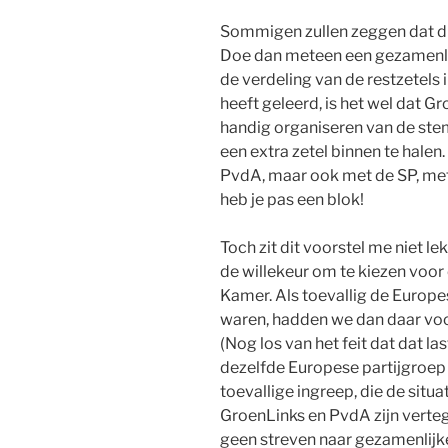
Sommigen zullen zeggen dat dit
Doe dan meteen een gezamenlijk
de verdeling van de restzetels 
heeft geleerd, is het wel dat Gr
handig organiseren van de st
een extra zetel binnen te halen.
PvdA, maar ook met de SP, met 
heb je pas een blok!
Toch zit dit voorstel me niet le
de willekeur om te kiezen voor 
Kamer. Als toevallig de Europe
waren, hadden we dan daar voo
(Nog los van het feit dat dat l
dezelfde Europese partijgroep
toevallige ingreep, die de situ
GroenLinks en PvdA zijn vert
geen streven naar gezamenlijke l