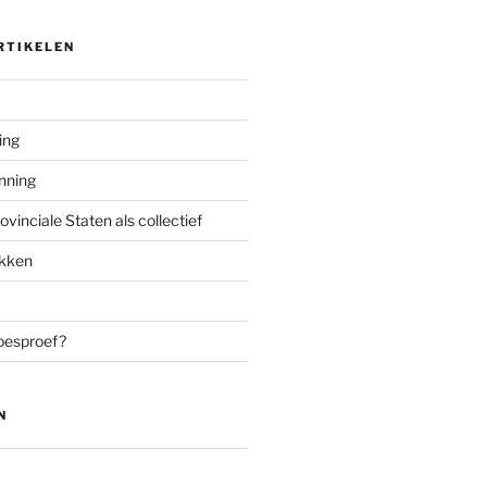
RTIKELEN
ing
enning
inciale Staten als collectief
ekken
oesproef?
N