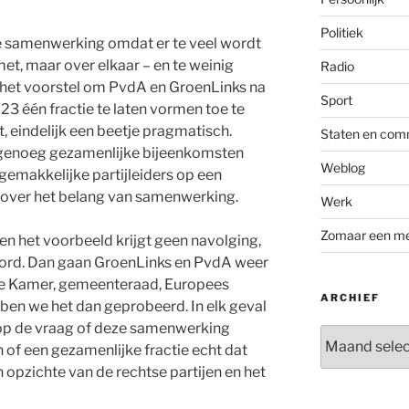
Politiek
kse samenwerking omdat er te veel wordt
et, maar over elkaar – en te weinig
Radio
 het voorstel om PvdA en GroenLinks na
Sport
3 één fractie te laten vormen toe te
t, eindelijk een beetje pragmatisch.
Staten en com
 genoeg gezamenlijke bijeenkomsten
Weblog
ngemakkelijke partijleiders op een
over het belang van samenwerking.
Werk
Zomaar een m
t en het voorbeeld krijgt geen navolging,
oord. Dan gaan GroenLinks en PvdA weer
e Kamer, gemeenteraad, Europees
ARCHIEF
bben we het dan geprobeerd. In elk geval
p de vraag of deze samenwerking
Archief
 of een gezamenlijke fractie echt dat
 opzichte van de rechtse partijen en het