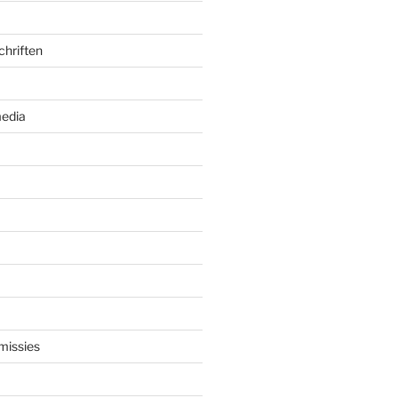
chriften
edia
missies