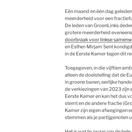
Eén maand en één dag geleden
meerderheid voor een fractief
De leden van GroenLinks deden
grotere meerderheid eveneens.
doorbraak voor linkse samenw
en Esther-Mirjam Sent kondigd
in de Eerste Kamer tegen dit re
Toegegeven, in die vijftien a
alleen de doelstelling dat de 
in groene banen, eerlijke hande
de verkiezingen van 2023 zijn e
Eerste Kamer en kan het dus v
stemt en de andere fractie (Gr
Kamer zijn eigen afwegingen en 
stemmen als je partijgenoten 
Het is wat te zwaar om de hel