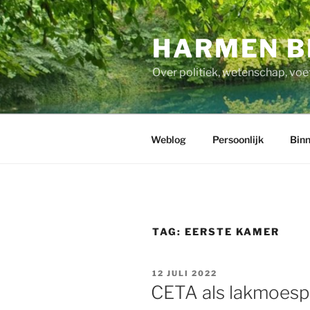
Ga
naar
HARMEN B
de
inhoud
Over politiek, wetenschap, voe
Weblog
Persoonlijk
Binn
TAG:
EERSTE KAMER
GEPLAATST
12 JULI 2022
OP
CETA als lakmoesp