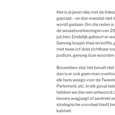
Het is al jaren niks met de lin
gepraat – en dan meestal niet m
wordt gedaan. Om die reden is
de senaatsverkiezingen van 202
juichen. Eindelijk gebeurt er wa
Genoeg kopjes thee en koffie,
met twee (of drie) zichtbaar o
podium, genoeg loze woorden 
Bovendien: stel, het bevalt nie
dan is er ook geen man overb
elk huns weegs voor de Tweed
Parlement, etc. In elk geval he
hebben we dan een antwoord o
kiezers wegjaagt of aantrekt en
strategische voordeel biedt ten
kabinet.