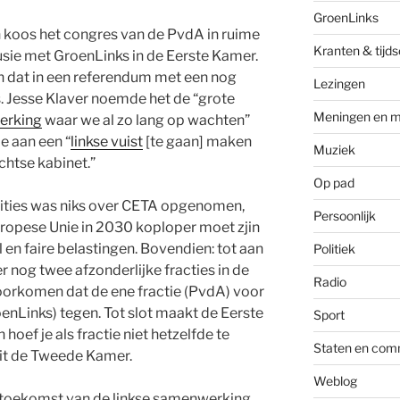
GroenLinks
 koos het congres van de PvdA in ruime
Kranten & tijds
usie met GroenLinks in de Eerste Kamer.
 dat in een referendum met een nog
Lezingen
 Jesse Klaver noemde het de “grote
Meningen en m
erking
waar we al zo lang op wachten”
e aan een “
linkse vuist
[te gaan] maken
Muziek
chtse kabinet.”
Op pad
mbities was niks over CETA opgenomen,
Persoonlijk
Europese Unie in 2030 koploper moet zjin
l en faire belastingen. Bovendien: tot aan
Politiek
r nog twee afzonderlijke fracties in de
Radio
oorkomen dat de ene fractie (PvdA) voor
oenLinks) tegen. Tot slot maakt de Eerste
Sport
hoef je als fractie niet hetzelfde te
Staten en com
uit de Tweede Kamer.
Weblog
e toekomst van de linkse samenwerking