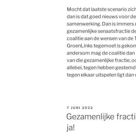
Mocht dat laatste scenario zi
dan is dat goed nieuws voor de 
samenwerking. Dan is immers de
gezamenlijke senaatsfractie de
coalitie aan de wensen van de
GroenLinks tegemoet is gekom
andersom mag de coalitie dan 
van die gezamenlijke fractie, 
allebei, tegen hebben gestemd 
tegen elkaar uitspelen ligt dan
GEPLAATST
7 JUNI 2022
OP
Gezamenlijke fract
ja!