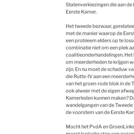
Statenverkiezingen die aan de 
Eerste Kamer.
Het tweede bezwaar, gerelateer
met de manier waarop de Eers
een probleem elders op te loss
combinatie niet om een plek aan 
coalitieonderhandelingen. Het
om meerderheden te krijgen w
zijn. En nu moet de schaduw va
die Rutte-IV aan een meerderhe
van het groen-rode blok in de
ook alweer met de eigen afweg
Kamerleden kunnen maken? Dat 
wandelgangen van de Tweede K
de voorstem van de Eerste Kam
Mocht het PvdA en GroenLinks 
meest logische stap een gezam