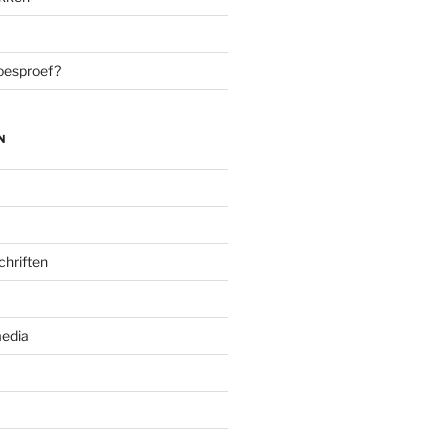
oesproef?
N
chriften
edia