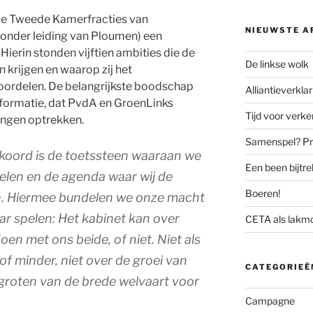
 de Tweede Kamerfracties van
NIEUWSTE A
onder leiding van Ploumen) een
. Hierin stonden vijftien ambities die de
De linkse wolk
n krijgen en waarop zij het
oordelen. De belangrijkste boodschap
Alliantieverklar
tsformatie, dat PvdA en GroenLinks
Tijd voor verk
ingen optrekken.
Samenspel? Prov
kkoord is de toetssteen waaraan we
Een been bijtr
elen en de agenda waar wij de
Boeren!
. Hiermee bundelen we onze macht
kaar spelen: Het kabinet kan over
CETA als lakm
oen met ons beide, of niet. Niet als
r of minder, niet over de groei van
CATEGORIEË
groten van de brede welvaart voor
Campagne