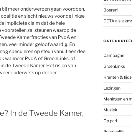
ch bij meer onderwerpen gaan voordoen,
Boeren!
coalitie en slecht nieuws voor de linkse
CETA als lakm
 impliciete claim dat de hele
 voorstellen zal steunen waarop de
 Tweede Kamerfracties van PvdA en
CATEGORIEË
en, veel minder geloofwaardig. En
nog speculeren op steun vanuit een deel
Campagne
ook wanneer PvdA of GroenLinks, of
in de Tweede Kamer. Het risico van
GroenLinks
 weer ouderwets op de loer.
Kranten & tijds
Lezingen
Meningen en m
Muziek
ie? In de Tweede Kamer,
Op pad
Persoonlijk