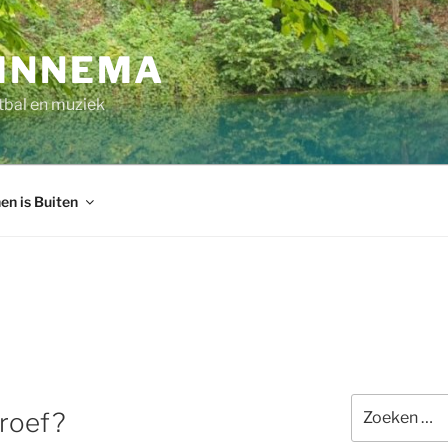
INNEMA
tbal en muziek
en is Buiten
Zoeken
roef?
naar: