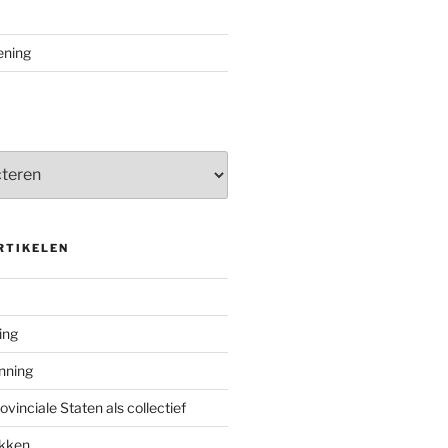
ening
RTIKELEN
ing
enning
inciale Staten als collectief
ekken