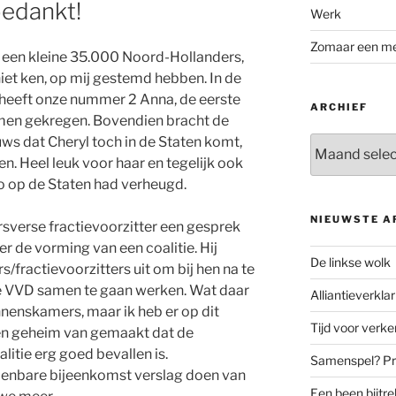
edankt!
Werk
Zomaar een m
at een kleine 35.000 Noord-Hollanders,
niet ken, op mij gestemd hebben. In de
 heeft onze nummer 2 Anna, de eerste
ARCHIEF
men gekregen. Bovendien bracht de
ws dat Cheryl toch in de Staten komt,
Archief
. Heel leuk voor haar en tegelijk ook
zo op de Staten had verheugd.
NIEUWSTE A
rsverse fractievoorzitter een gesprek
r de vorming van een coalitie. Hij
De linkse wolk
rs/fractievoorzitters uit om bij hen na te
de VVD samen te gaan werken. Wat daar
Alliantieverklar
innenskamers, maar ik heb er op dit
Tijd voor verk
n geheim van gemaakt dat de
itie erg goed bevallen is.
Samenspel? Prov
penbare bijeenkomst verslag doen van
Een been bijtr