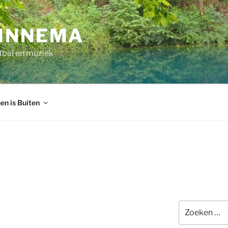
INNEMA
tbal en muziek
en is Buiten
Zoeken
naar: