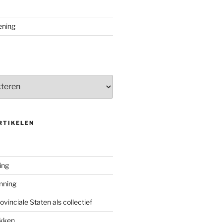
ening
RTIKELEN
ing
enning
inciale Staten als collectief
ekken