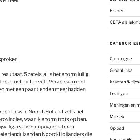
 we meer.
Boeren!
CETA als lakm
CATEGORIEË
Campagne
esproken
!
GroenLinks
 resultaat, 5 zetels, al is het enorm lullig
ze er net buiten valt. Vergeleken met
Kranten & tijds
en met een paar tienden meer hadden
Lezingen
Meningen en m
GroenLinks in Noord-Holland zelfs het
Muziek
rovincies, waar ik enorm trots op ben.
rijwilligers die campagne hebben
Op pad
ele tienduizenden Noord-Hollanders die
Persoonlijk