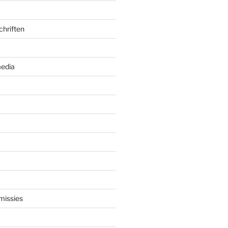
chriften
edia
missies