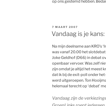
op ons gestemd hebben. Bedan
GEPLAATST
7 MAART 2007
OP
Vandaag is je kans:
Na mijn deelname aan KRO’s ‘In
was vanaf 20.00 het slotdeba
Joke Geldhof (D66) in debat ov
openbaar vervoer. Was zelf ni
zijn omdat je altijd het meest kr
dat ik bij de exit-poll onder he
werd uitgeroepen. Ton Hooijma
helemaal terecht op ‘debat’ m
Vandaag zijn de verkiezing
GroenLinks roept iederee