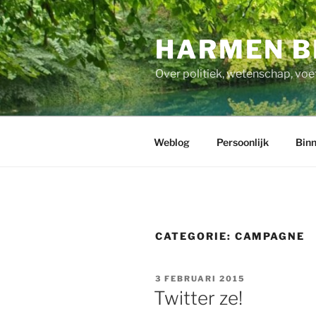
Ga
naar
HARMEN B
de
inhoud
Over politiek, wetenschap, voe
Weblog
Persoonlijk
Binn
CATEGORIE:
CAMPAGNE
GEPLAATST
3 FEBRUARI 2015
OP
Twitter ze!