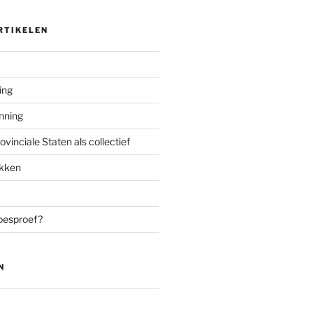
RTIKELEN
ing
enning
inciale Staten als collectief
ekken
oesproef?
N