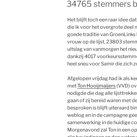
34765 stemmers b
Het blijft toch een raar idee d
die ik voor het overgrote deel 
goede traditie van GroenLinks
vrouw op de lijst, 23803 stem
uitslag van vanmorgen het nieu
dankzij 4017 voorkeursstemmen
heel sneu voor Samir die zich 
Afgelopen vrijdag had ik als ke
met
Ton Hooijmaijers
(VVD) ove
nodigde die dag alle lijsttrekke
gaan of zij bereid waren met 
besproken is blijft uiteraard b
weblog en in de campagne gee
samenwerking in de huidige coal
Morgenavond zal Ton in een o