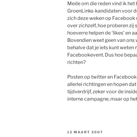
Mede om die reden vind ik het 
GroenLinks-kandidaten voor de 
zich deze weken op Facebook en
over zichzelf, hoe proberen zij
hoeverre helpen de ‘likes’ en 
Bovendien weet geen van ons wi
behalve dat je iets kunt weten
Facebookevent. Dus hoe bepaal
richten?
Posten op twitter en Facebook 
allerlei richtingen en hopen dat 
tijdverdrijf, zeker voor de insid
interne campagne, maar op het 
GEPLAATST
12 MAART 2007
OP