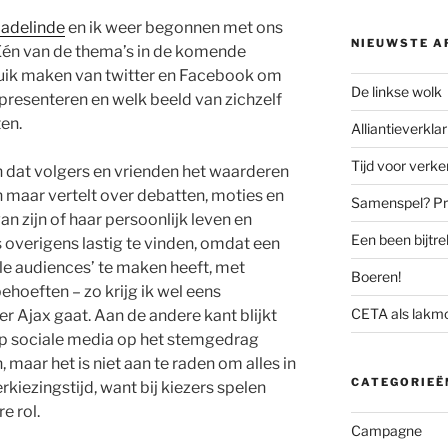
adelinde
en ik weer begonnen met ons
NIEUWSTE A
Eén van de thema’s in de komende
bruik maken van twitter en Facebook om
De linkse wolk
e presenteren en welk beeld van zichzelf
ten.
Alliantieverklar
Tijd voor verk
n dat volgers en vrienden het waarderen
n maar vertelt over debatten, moties en
Samenspel? Prov
n zijn of haar persoonlijk leven en
Een been bijtr
is overigens lastig te vinden, omdat een
iple audiences’ te maken heeft, met
Boeren!
hoeften – zo krijg ik wel eens
CETA als lakm
r Ajax gaat. Aan de andere kant blijkt
t op sociale media op het stemgedrag
, maar het is niet aan te raden om alles in
CATEGORIEË
rkiezingstijd, want bij kiezers spelen
e rol.
Campagne