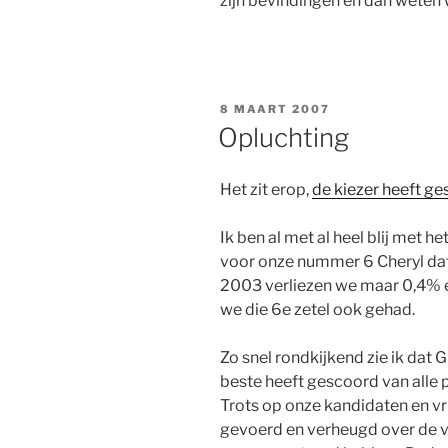
zijn bevindingen en dan weten
GEPLAATST
8 MAART 2007
OP
Opluchting
Het zit erop,
de kiezer heeft g
Ik ben al met al heel blij met het
voor onze nummer 6 Cheryl dat 
2003 verliezen we maar 0,4% 
we die 6e zetel ook gehad.
Zo snel rondkijkend zie ik dat 
beste heeft gescoord van alle p
Trots op onze kandidaten en v
gevoerd en verheugd over de v