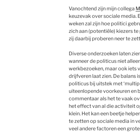
Vanochtend zijn mijn collega
M
keuzevak over sociale media. 
weken zal zijn hoe politici ge
zich aan (potentiële) kiezers t
zij daarbij proberen neer te zet
Diverse onderzoeken laten zie
wanneer de politicus niet allee
werkbezoeken, maar ook iets va
drijfveren laat zien. De balans 
politicus bij uitstek met ‘mult
uiteenlopende voorkeuren en be
commentaar als het te vaak ove
het effect van al die activitei
klein. Het kan een beetje helpen
te zetten op sociale media in ve
veel andere factoren een groter