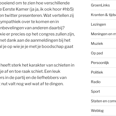
boeiend om te zien hoe verschillende
GroenLinks
Eerste Kamer (ja ja, ik ook hoor #hb5)
Kranten & tijds
 twitter presenteren. Wat vertellen zij
 sympathiek over te komen en in
Lezingen
aanbevelingen van anderen daarbij?
e er precies op het congres zullen zijn,
Meningen en m
 met dank aan de aanmeldingen bij het
Muziek
 je op wie je je met je boodschap gaat
Op pad
Persoonlijk
heeft sterk het karakter van schieten in
je af en toe raak schiet. Een leuk
Politiek
ers in de partij en de liefhebbers van
Radio
nut valt nog wel wat af te dingen.
Sport
Staten en com
Weblog