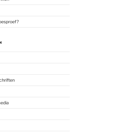
oesproef?
N
chriften
edia