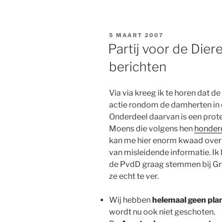
GEPLAATST
5 MAART 2007
OP
Partij voor de Dier
berichten
Via via kreeg ik te horen dat de
actie rondom de damherten in
Onderdeel daarvan is een prot
Moens die volgens hen
honderd
kan me hier enorm kwaad over 
van misleidende informatie. Ik 
de PvdD graag stemmen bij Gro
ze echt te ver.
Wij hebben
helemaal geen pla
wordt nu ook niet geschoten.