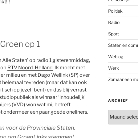
kt!!!
Politiek
Radio
Sport
 Groen op 1
Staten en com
Weblog
 Alle Staten’ op radio 1 gisterenmiddag,
t op
RTV Noord-Holland
. Ik mocht met
Werk
er milieu en met Dago Wellink (SP) over
Zomaar een m
et helemaal tevreden (maar dat kan ook
itisch op jezelf bent) en dus blij verrast
t studiopubliek als winnaar ‘inhoudelijk’
ARCHIEF
ijers (VVD) won wat mij betreft
et ondermeer een paar goede oneliners.
Archief
en voor de Provinciale Staten.
n op om GroenLinks stemmen!