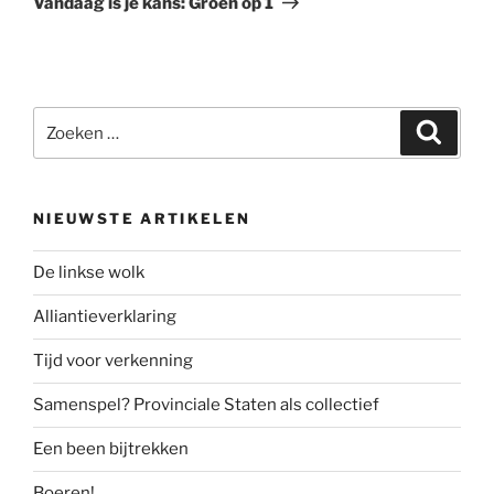
Vandaag is je kans: Groen op 1
Zoeken
Zoeke
naar:
NIEUWSTE ARTIKELEN
De linkse wolk
Alliantieverklaring
Tijd voor verkenning
Samenspel? Provinciale Staten als collectief
Een been bijtrekken
Boeren!