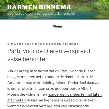
Ga
HARMEN BINNEMA
naar
Over politiek, wetenschap, voetbal en muziek
de
inhoud
Menu
GEPLAATST
5 MAART 2007
DOOR
HARMEN BINNEMA
OP
Partij voor de Dieren verspreidt
valse berichten
Via via kreeg ik te horen dat de Partij voor de Dieren
bezig is met een actie rondom de damherten in de
Amsterdamse waterleidingduinen. Onderdeel daarvan
is een protestmail aan onze gedeputeerde Albert
Moens die volgens hen
honderden damherten wil laten
afschieten
. Ik kan me hier enorm kwaad over maken,
want dit is bewust verspreiden van misleidende