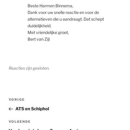
Beste Harmen Binnema,
Dank voor uw snelle reactie en voor de
alternatieven die u aandraagt. Dat schept
duidelijkheid.
Met vriendelijke groet,
Bert van Zijl
Reacties zijn gesloten.
Bericht
Vorig
VORIGE
navigatie
bericht
AT5 en Schiphol
Volgend
VOLGENDE
bericht