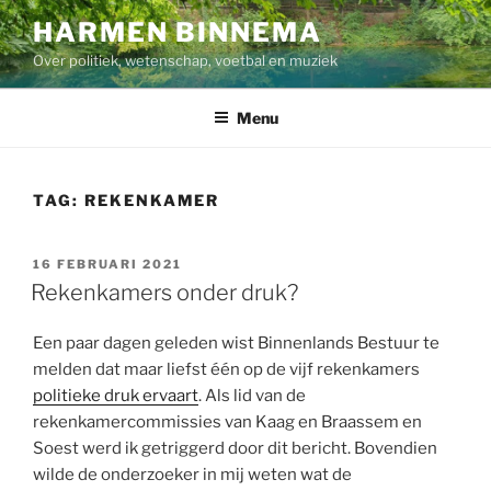
Ga
HARMEN BINNEMA
naar
Over politiek, wetenschap, voetbal en muziek
de
inhoud
Menu
TAG:
REKENKAMER
GEPLAATST
16 FEBRUARI 2021
OP
Rekenkamers onder druk?
Een paar dagen geleden wist Binnenlands Bestuur te
melden dat maar liefst één op de vijf rekenkamers
politieke druk ervaart
. Als lid van de
rekenkamercommissies van Kaag en Braassem en
Soest werd ik getriggerd door dit bericht. Bovendien
wilde de onderzoeker in mij weten wat de