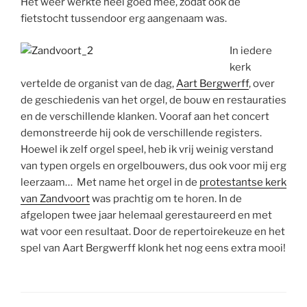
Het weer werkte heel goed mee, zodat ook de
fietstocht tussendoor erg aangenaam was.
In iedere
kerk
vertelde de organist van de dag,
Aart Bergwerff
, over
de geschiedenis van het orgel, de bouw en restauraties
en de verschillende klanken. Vooraf aan het concert
demonstreerde hij ook de verschillende registers.
Hoewel ik zelf orgel speel, heb ik vrij weinig verstand
van typen orgels en orgelbouwers, dus ook voor mij erg
leerzaam… Met name het orgel in de
protestantse kerk
van Zandvoort
was prachtig om te horen. In de
afgelopen twee jaar helemaal gerestaureerd en met
wat voor een resultaat. Door de repertoirekeuze en het
spel van Aart Bergwerff klonk het nog eens extra mooi!