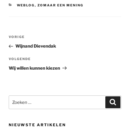
CATEGORIEËN
WEBLOG
,
ZOMAAR EEN MENING
Bericht
Vorig
VORIGE
navigatie
bericht
Wijnand Dievendak
Volgend
VOLGENDE
bericht
Wij willen kunnen kiezen
Zoeken
Zoeke
naar:
NIEUWSTE ARTIKELEN