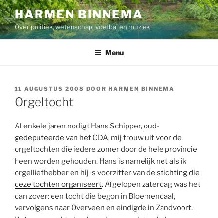
Ga
HARMEN BINNEMA
naar
Over politiek, wetenschap, voetbal en muziek
de
inhoud
Menu
GEPLAATST
11 AUGUSTUS 2008
DOOR
HARMEN BINNEMA
OP
Orgeltocht
Al enkele jaren nodigt Hans Schipper,
oud-
gedeputeerde
van het CDA, mij trouw uit voor de
orgeltochten die iedere zomer door de hele provincie
heen worden gehouden. Hans is namelijk net als ik
orgelliefhebber en hij is voorzitter van de
stichting die
deze tochten organiseert
. Afgelopen zaterdag was het
dan zover: een tocht die begon in Bloemendaal,
vervolgens naar Overveen en eindigde in Zandvoort.