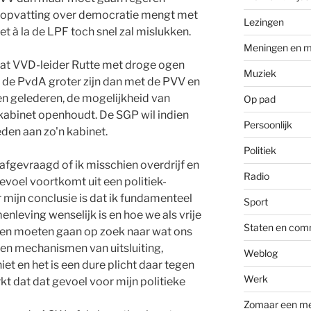
 opvatting over democratie mengt met
Lezingen
t à la de LPF toch snel zal mislukken.
Meningen en m
k dat VVD-leider Rutte met droge ogen
Muziek
 de PvdA groter zijn dan met de PVV en
gen gelederen, de mogelijkheid van
Op pad
kabinet openhoudt. De SGP wil indien
Persoonlijk
en aan zo'n kabinet.
Politiek
fgevraagd of ik misschien overdrijf en
Radio
evoel voortkomt uit een politiek-
r mijn conclusie is dat ik fundamenteel
Sport
nleving wenselijk is en hoe we als vrije
Staten en com
den moeten gaan op zoek naar wat ons
sen mechanismen van uitsluiting,
Weblog
et en het is een dure plicht daar tegen
Werk
rkt dat dat gevoel voor mijn politieke
Zomaar een m