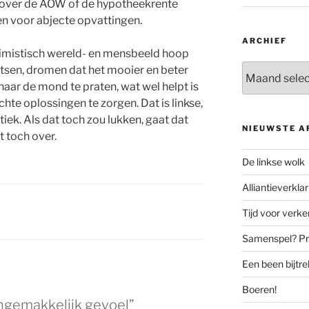
t over de AOW of de hypotheekrente
ben voor abjecte opvattingen.
ARCHIEF
optimistisch wereld- en mensbeeld hoop
Archief
tsen, dromen dat het mooier en beter
naar de mond te praten, wat wel helpt is
te oplossingen te zorgen. Dat is linkse,
iek. Als dat toch zou lukken, gaat dat
NIEUWSTE A
 toch over.
De linkse wolk
Alliantieverklar
Tijd voor verk
Samenspel? Prov
Een been bijtr
Boeren!
ngemakkelijk gevoel”