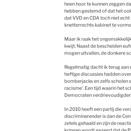
heen hoor te kunnen zeggen da
hebben gestemd of dat het ook 
dat VVD en CDA toch niet echt 
knetterrechts kabinet te vorme
Maar ik raak het ongemakkeli
kwijt. Naast de bescheiden eufo
mogen uitvallen, de donkere s
Regelmatig dacht ik terug aan 
heftige discussies hadden ove
bomberjacks en zelfs scholen 
racisme'. Een tijd waarin het
Democraten verdrievoudigden n
In 2010 heeft een partij die ve
discriminerender is dan de C
zetels gehaald en zijn de reacti
kringen wordt gezegd dat de 