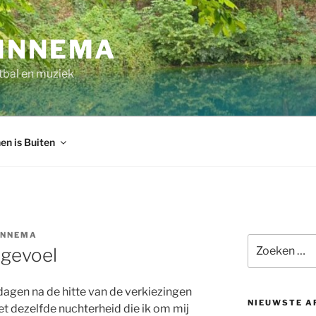
INNEMA
tbal en muziek
en is Buiten
INNEMA
Zoeken
 gevoel
naar:
dagen na de hitte van de verkiezingen
NIEUWSTE A
met dezelfde nuchterheid die ik om mij