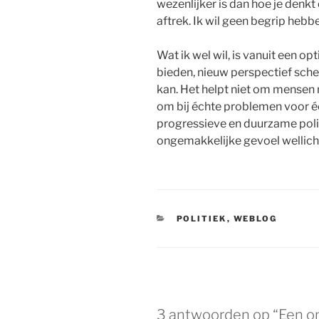
wezenlijker is dan hoe je denk
aftrek. Ik wil geen begrip heb
Wat ik wel wil, is vanuit een 
bieden, nieuw perspectief sche
kan. Het helpt niet om mensen 
om bij échte problemen voor éch
progressieve en duurzame polit
ongemakkelijke gevoel wellicht
CATEGORIEËN
POLITIEK
,
WEBLOG
3 antwoorden op “Een o