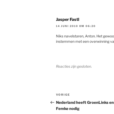
Jasper Fastl
14 JUNI 2010 OM 06:20
Niks navelstaren, Anton. Het gewoo
instemmen met een overwinning van
Reacties zijn gesloten.
Bericht
Vorig
VORIGE
navigatie
bericht
Nederland heeft GroenLinks en
Femke nodig