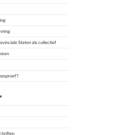
ing
enning
inciale Staten als collectief
ekken
oesproef?
N
chriften