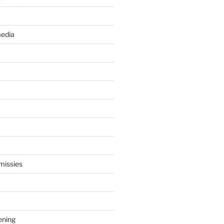
edia
missies
ening