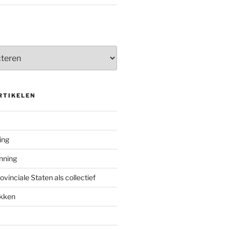
RTIKELEN
ing
enning
inciale Staten als collectief
ekken