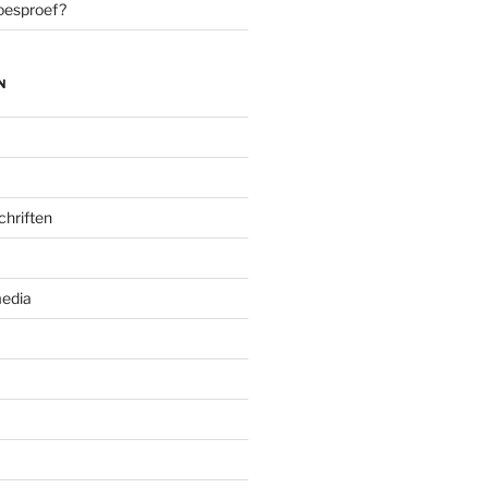
oesproef?
N
chriften
edia