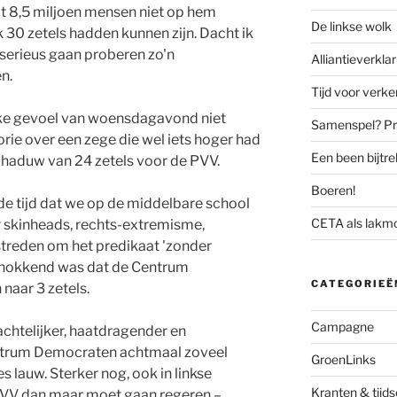
t 8,5 miljoen mensen niet op hem
De linkse wolk
30 zetels hadden kunnen zijn. Dacht ik
serieus gaan proberen zo'n
Alliantieverklar
n.
Tijd voor verk
jke gevoel van woensdagavond niet
Samenspel? Prov
rie over een zege die wel iets hoger had
Een been bijtr
chaduw van 24 zetels voor de PVV.
Boeren!
de tijd dat we op de middelbare school
CETA als lakm
r skinheads, rechts-extremisme,
streden om het predikaat 'zonder
 schokkend was dat de Centrum
CATEGORIEË
aar 3 zetels.
Campagne
rachtelijker, haatdragender en
entrum Democraten achtmaal zoveel
GroenLinks
es lauw. Sterker nog, ook in linkse
Kranten & tijds
PVV dan maar moet gaan regeren –