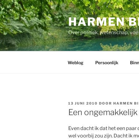
Ga
naar
HARMEN B
de
inhoud
Over politiek, wetenschap, voe
Weblog
Persoonlijk
Binn
GEPLAATST
13 JUNI 2010
DOOR
HARMEN B
OP
Een ongemakkelijk
Even dacht ik dat het een paar 
wel voorbij zou zijn. Dacht ik 