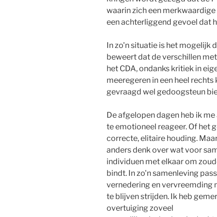
waarin zich een merkwaardige
een achterliggend gevoel dat he
In zo'n situatie is het mogelij
beweert dat de verschillen met
het CDA, ondanks kritiek in ei
meeregeren in een heel rechts 
gevraagd wel gedoogsteun bied
De afgelopen dagen heb ik me a
te emotioneel reageer. Of het g
correcte, elitaire houding. Maa
anders denk over wat voor same
individuen met elkaar om zou
bindt. In zo'n samenleving pas
vernedering en vervreemding ni
te blijven strijden. Ik heb geme
overtuiging zoveel