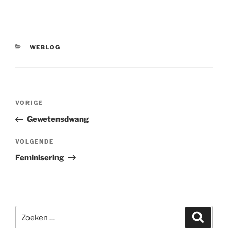
CATEGORIEËN
WEBLOG
Bericht
Vorig
VORIGE
navigatie
bericht
Gewetensdwang
Volgend
VOLGENDE
bericht
Feminisering
Zoeken
Zoeke
naar: