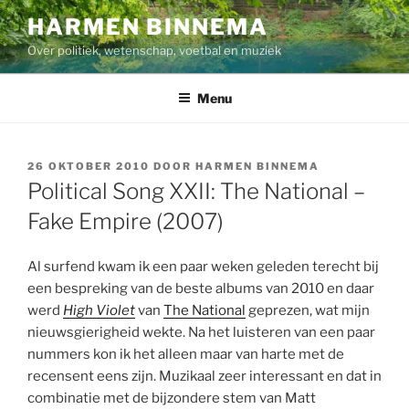
Ga
HARMEN BINNEMA
naar
Over politiek, wetenschap, voetbal en muziek
de
inhoud
Menu
GEPLAATST
26 OKTOBER 2010
DOOR
HARMEN BINNEMA
OP
Political Song XXII: The National –
Fake Empire (2007)
Al surfend kwam ik een paar weken geleden terecht bij
een bespreking van de beste albums van 2010 en daar
werd
High Violet
van
The National
geprezen, wat mijn
nieuwsgierigheid wekte. Na het luisteren van een paar
nummers kon ik het alleen maar van harte met de
recensent eens zijn. Muzikaal zeer interessant en dat in
combinatie met de bijzondere stem van Matt