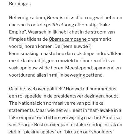
Berninger.
Het vorige album,
Boxer
is misschien nog wel beter en
daarvan is ook de
political
song afkomstig: “Fake
Empire”. Waarschijnlijk heb ik het in de stroom van
filmpjes tijdens de
Obama campagne
ongemerkt
voorbij horen komen. De (hernieuwde?)
kennismaking maakte hoe dan ook diepe indruk. Ik kan
me de laatste tijd geen muziek herinneren die ik zo
vaak opnieuw wilde horen. Meeslepend, spannend en
voortdurend alles in mij in beweging zettend.
Gaat het wel over politiek? Hoewel dit nummer dus
een rol speelde in de presidentsverkiezingen, houdt
The National zich normaal verre van politieke
statements. Maar wie het wil, leest in “half-awake in a
fake empire” een bittere verwijzing naar het Amerika
van George Bush na vier jaar mislukte oorlog in Irak en
ziet in “picking apples” en “birds on our shoulders”