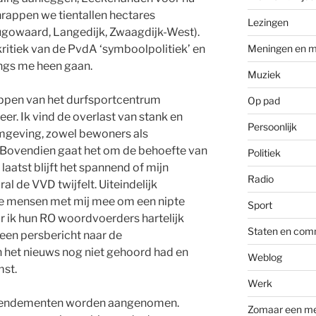
hrappen we tientallen hectares
Lezingen
hugowaard, Langedijk, Zwaagdijk-West).
 kritiek van de PvdA ‘symboolpolitiek’ en
Meningen en m
angs me heen gaan.
Muziek
appen van het durfsportcentrum
Op pad
er. Ik vind de overlast van stank en
Persoonlijk
mgeving, zowel bewoners als
. Bovendien gaat het om de behoefte van
Politiek
laatst blijft het spannend of mijn
Radio
l de VVD twijfelt. Uiteindelijk
e mensen met mij mee om een nipte
Sport
r ik hun RO woordvoerders hartelijk
Staten en com
een persbericht naar de
het nieuws nog niet gehoord had en
Weblog
mst.
Werk
amendementen worden aangenomen.
Zomaar een m