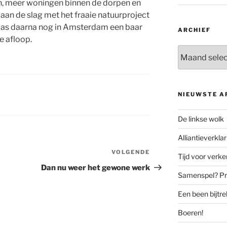
n, meer woningen binnen de dorpen en
 aan de slag met het fraaie natuurproject
aas daarna nog in Amsterdam een baar
ARCHIEF
e afloop.
Archief
NIEUWSTE A
De linkse wolk
Alliantieverklar
VOLGENDE
Volgend
Tijd voor verk
bericht
Dan nu weer het gewone werk
Samenspel? Prov
Een been bijtr
Boeren!