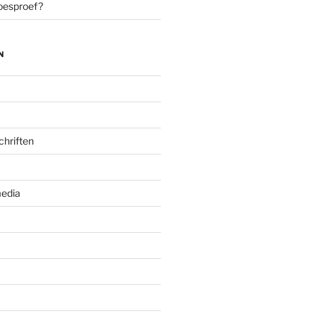
oesproef?
N
chriften
edia