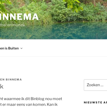
INNEMA
tbal en muziek
en is Buiten
EN BINNEMA
Zoeken
jk
naar:
 echt waarmee ik dit Binblog nou moet
NIEUWSTE A
t er maar eens van komen. Kan ik