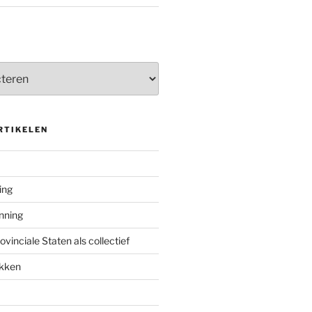
RTIKELEN
ing
enning
inciale Staten als collectief
ekken