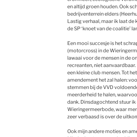
en altijd groen houden. Ook sc
bedrijventerrein elders (Heer
Lastig verhaal, maar ik laat de
de SP ‘knoet van de coalitie’ l
Een mooi succesje is het schr
(motorcross) in de Wieringerme
lawaai voor de mensen in de o
recreanten, niet aanvaardbaar
een kleine club mensen. Tot het 
amendement het zal halen: voora
stemmen bij de VVD voldoend
meerderheid te halen, waarvoo
dank. Dinsdagochtend stuur ik 
Wieringermeerbode, waar men 
zeer verbaasd is over de uitko
Ook mijn andere moties en 