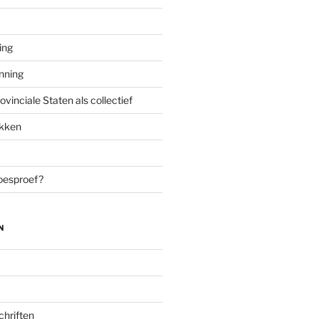
ing
enning
inciale Staten als collectief
ekken
oesproef?
N
chriften