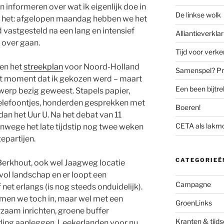
 informeren over wat ik eigenlijk doe in
De linkse wolk
is het: afgelopen maandag hebben we het
vastgesteld na een lang en intensief
Alliantieverklar
 over gaan.
Tijd voor verk
en het
streekplan
voor Noord-Holland
Samenspel? Prov
et moment dat ik gekozen werd – maart
Een been bijtr
werp bezig geweest. Stapels papier,
 telefoontjes, honderden gesprekken met
Boeren!
dan het Uur U. Na het debat van 11
CETA als lakm
nwege het late tijdstip nog twee weken
epartijen.
CATEGORIEË
 Berkhout, ook wel Jaagweg locatie
vol landschap en er loopt een
Campagne
net erlangs (is nog steeds onduidelijk).
men we toch in, maar wel met een
GroenLinks
rzaam inrichten, groene buffer
Kranten & tijds
ding aanleggen, Leekerlanden voor nu