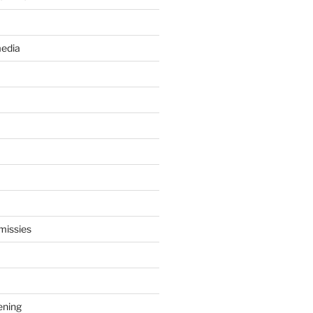
edia
missies
ening