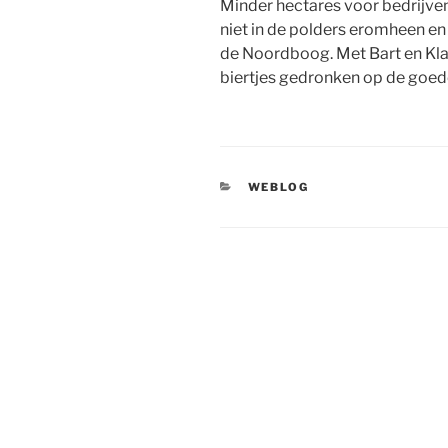
Minder hectares voor bedrijve
niet in de polders eromheen en
de Noordboog. Met Bart en Kl
biertjes gedronken op de goed
CATEGORIEËN
WEBLOG
Bericht
navigatie