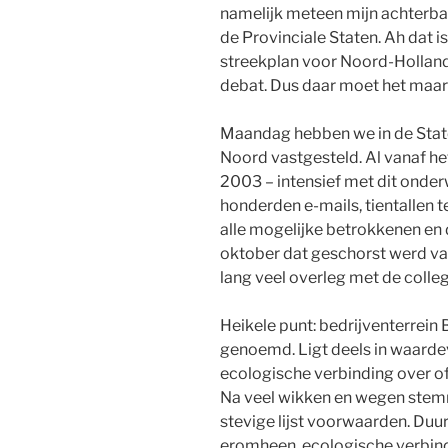
namelijk meteen mijn achterban
de Provinciale Staten. Ah dat 
streekplan voor Noord-Holland 
debat. Dus daar moet het maar
Maandag hebben we in de Stat
Noord vastgesteld. Al vanaf h
2003 – intensief met dit onder
honderden e-mails, tientallen
alle mogelijke betrokkenen en 
oktober dat geschorst werd va
lang veel overleg met de colleg
Heikele punt: bedrijventerrein
genoemd. Ligt deels in waarde
ecologische verbinding over of 
Na veel wikken en wegen stem
stevige lijst voorwaarden. Duu
eromheen, ecologische verbin