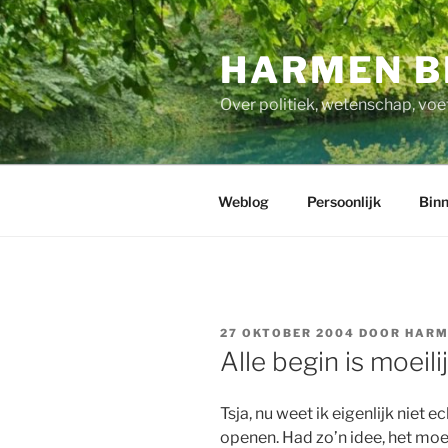
Ga
naar
HARMEN B
de
inhoud
Over politiek, wetenschap, voe
Weblog
Persoonlijk
Binn
GEPLAATST
27 OKTOBER 2004
DOOR
HARM
OP
Alle begin is moeili
Tsja, nu weet ik eigenlijk niet
openen. Had zo’n idee, het moe