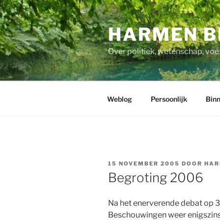
Ga
naar
HARMEN B
de
inhoud
Over politiek, wetenschap, voe
Weblog
Persoonlijk
Binn
GEPLAATST
15 NOVEMBER 2005
DOOR
HAR
OP
Begroting 2006
Na het enerverende debat op 
Beschouwingen weer enigszins 