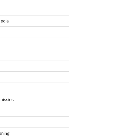
edia
missies
ening