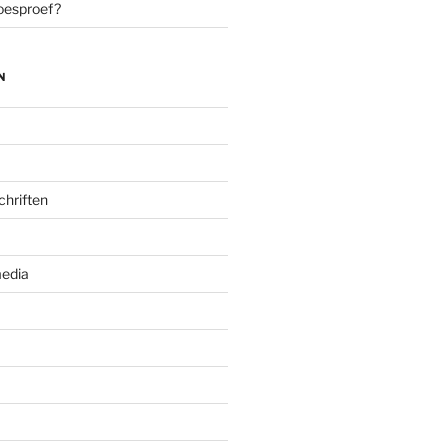
oesproef?
N
chriften
edia