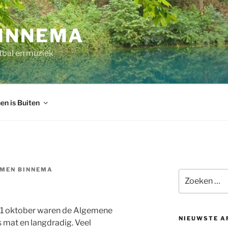
INNEMA
tbal en muziek
en is Buiten
MEN BINNEMA
Zoeken
naar:
31 oktober waren de Algemene
NIEUWSTE A
mat en langdradig. Veel