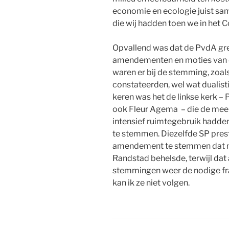
economie en ecologie juist sam
die wij hadden toen we in het C
Opvallend was dat de PvdA gre
amendementen en moties van de
waren er bij de stemming, zoals
constateerden, wel wat dualisti
keren was het de linkse kerk –
ook Fleur Agema
– die de mee
intensief ruimtegebruik hadden
te stemmen. Diezelfde SP pres
amendement te stemmen dat m
Randstad behelsde, terwijl dat a
stemmingen weer de nodige frat
kan ik ze niet volgen.