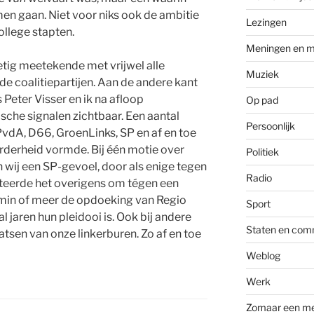
en gaan. Niet voor niks ook de ambitie
Lezingen
ollege stapten.
Meningen en m
tig meetekende met vrijwel alle
Muziek
 coalitiepartijen. Aan de andere kant
 Peter Visser en ik na afloop
Op pad
sche signalen zichtbaar. Een aantal
Persoonlijk
 PvdA, D66, GroenLinks, SP en af en toe
rderheid vormde. Bij één motie over
Politiek
 wij een SP-gevoel, door als enige tegen
Radio
teerde het overigens om tégen een
in of meer de opdoeking van Regio
Sport
l jaren hun pleidooi is. Ook bij andere
Staten en com
sen van onze linkerburen. Zo af en toe
Weblog
Werk
Zomaar een m