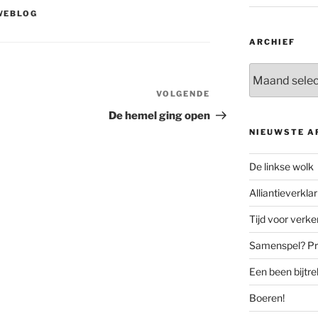
WEBLOG
ARCHIEF
Archief
VOLGENDE
Volgend
bericht
De hemel ging open
NIEUWSTE A
De linkse wolk
Alliantieverklar
Tijd voor verk
Samenspel? Prov
Een been bijtr
Boeren!