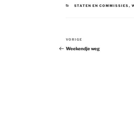
CATEGORIEËN
STATEN EN COMMISSIES
,
Bericht
Vorig
VORIGE
navigatie
bericht
Weekendje weg