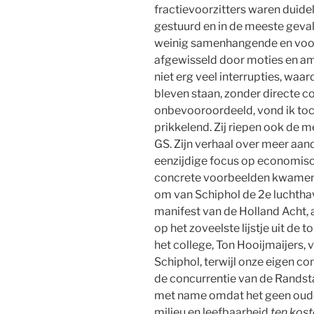
fractievoorzitters waren duide
gestuurd en in de meeste gevall
weinig samenhangende en voora
afgewisseld door moties en a
niet erg veel interrupties, waa
bleven staan, zonder directe c
onbevooroordeeld, vond ik to
prikkelend. Zij riepen ook de 
GS. Zijn verhaal over meer aand
eenzijdige focus op economisc
concrete voorbeelden kwamen 
om van Schiphol de 2e luchtha
manifest van de Holland Acht, a
op het zoveelste lijstje uit de
het college, Ton Hooijmaijers, vl
Schiphol, terwijl onze eigen c
de concurrentie van de Randsta
met name omdat het geen oude
milieu en leefbaarheid
ten kost