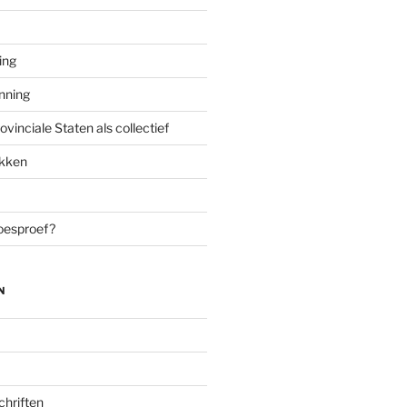
ing
enning
inciale Staten als collectief
ekken
oesproef?
N
chriften