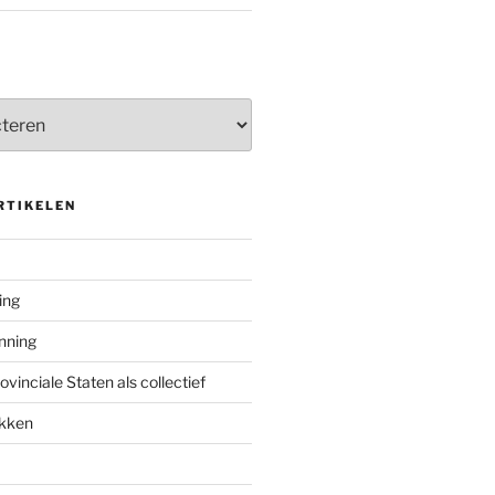
RTIKELEN
ing
enning
inciale Staten als collectief
ekken