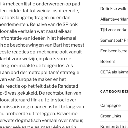
lijk met een lijstje onderwerpen op pad
De linkse wolk
en leidde dat tot weinig inspirerende,
l ook lange bijdragen, nu en dan
Alliantieverklar
mendementen. Behalve van de SP ook
Tijd voor verk
rdoor alle verhalen wat naast elkaar
onfrontatie van ideeën. Niet helemaal
Samenspel? Prov
ch de beschouwingen van Bart het meest
Een been bijtr
meeste reacties op, met name ook vanuit
acht voor welzijn, in plaats van de
Boeren!
he groei maakte de tongen los. Als
CETA als lakm
aan bod de ‘metropolitane’ strategie
ven van Europa te maken en het
ls reactie op het feit dat de Randstad
CATEGORIEË
 top-5 was gekukeld. De rechtsbuiten van
oog uiteraard flink uit zijn stoel over
Campagne
ommissaris nog maar eens het belang van
d probeerde uit te leggen. Beviel me
GroenLinks
rwets dogmatisch verhaal over natuur,
Kranten & tijds
e van
welvaart was, maar één waarin