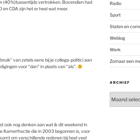
eden (40%)tussentijds vertrokken. Bovendien had
Radio
D en CDA zijn het er heel wat meer.
Sport
Staten en com
Weblog
Werk
ruik” van zetels eens bij je collega-politici aan
Zomaar een m
digingen voor “dan” in plaats van “als”.
ARCHIEF
Archief
est ook nog denken aan wat ik dit weekend in
 Kamerfractie die in 2003 begonnen is, voor
 komt om verschillende redenen bij heel veel