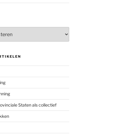
RTIKELEN
ing
enning
inciale Staten als collectief
ekken