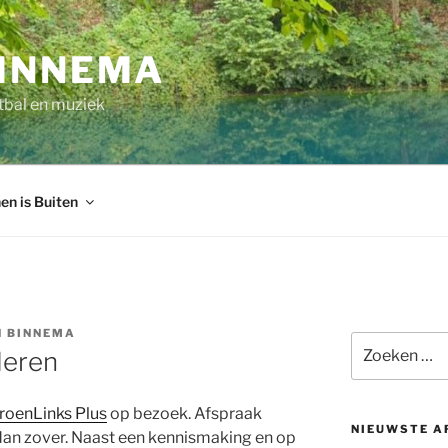
INNEMA
tbal en muziek
en is Buiten
 BINNEMA
Zoeken
deren
naar:
roenLinks Plus
op bezoek. Afspraak
NIEUWSTE A
t dan zover. Naast een kennismaking en op