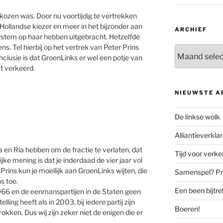
ekozen was. Door nu voortijdig te vertrekken
-Hollandse kiezer en meer in het bijzonder aan
ARCHIEF
rstem op haar hebben uitgebracht. Hetzelfde
ns. Tel hierbij op het vertrek van Peter Prins
Archief
nclusie is dat GroenLinks er wel een potje van
st verkeerd.
NIEUWSTE A
De linkse wolk
Alliantieverklar
a en Ria hebben om de fractie te verlaten, dat
Tijd voor verk
jke mening is dat je inderdaad de vier jaar vol
rins kun je moeilijk aan GroenLinks wijten, die
Samenspel? Prov
s toe.
Een been bijtr
 D66 en de eenmanspartijen in de Staten geen
ling heeft als in 2003, bij iedere partij zijn
Boeren!
kken. Dus wij zijn zeker niet de enigen die er