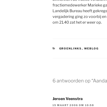
fractiemedewerker Marieke ga
Landelijk Bureau heeft gekreg
vergadering ging zo voorbij e
om 21.40 zat het er weer op.
CATEGORIEËN
GROENLINKS
,
WEBLOG
6 antwoorden op “Aanda
Jeroen Veenstra
15 MAART 2006 OM 10:58