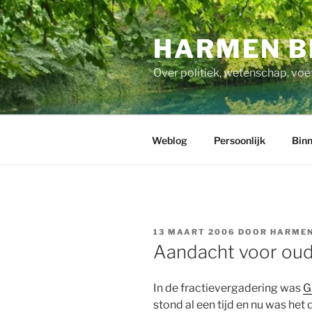
Ga
naar
HARMEN B
de
inhoud
Over politiek, wetenschap, voe
Weblog
Persoonlijk
Binn
GEPLAATST
13 MAART 2006
DOOR
HARMEN
OP
Aandacht voor ou
In de fractievergadering was
G
stond al een tijd en nu was he