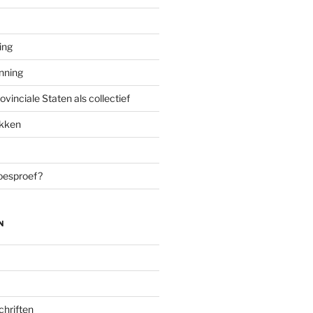
ing
enning
inciale Staten als collectief
ekken
oesproef?
N
chriften