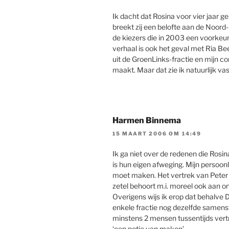
Ik dacht dat Rosina voor vier jaar g
breekt zij een belofte aan de Noord
de kiezers die in 2003 een voorkeu
verhaal is ook het geval met Ria Bee
uit de GroenLinks-fractie en mijn co
maakt. Maar dat zie ik natuurlijk va
Harmen Binnema
15 MAART 2006 OM 14:49
Ik ga niet over de redenen die Rosin
is hun eigen afweging. Mijn persoonli
moet maken. Het vertrek van Peter P
zetel behoort m.i. moreel ook aan on
Overigens wijs ik erop dat behalve
enkele fractie nog dezelfde samenstel
minstens 2 mensen tussentijds vertro
‘een potje van maken’.