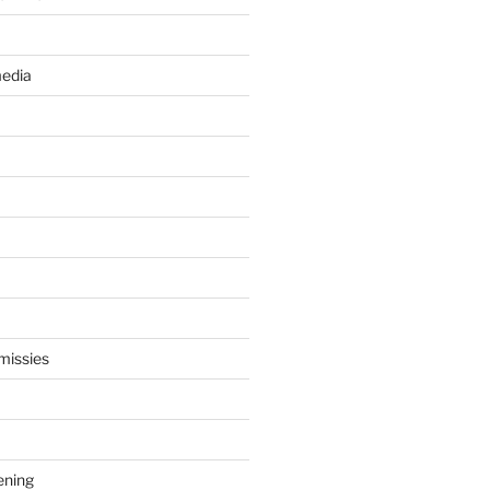
edia
missies
ening