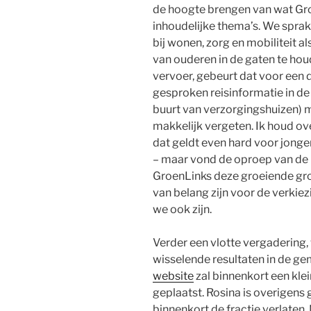
de hoogte brengen van wat Gro
inhoudelijke thema’s. We spra
bij wonen, zorg en mobiliteit 
van ouderen in de gaten te hou
vervoer, gebeurt dat voor een d
gesproken reisinformatie in de
buurt van verzorgingshuizen)
makkelijk vergeten. Ik houd ov
dat geldt even hard voor jonge
– maar vond de oproep van de p
GroenLinks deze groeiende gr
van belang zijn voor de verkie
we ook zijn.
Verder een vlotte vergadering,
wisselende resultaten in de g
website
zal binnenkort een kle
geplaatst. Rosina is overigens
binnenkort de fractie verlaten