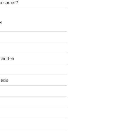
oesproef?
N
chriften
edia