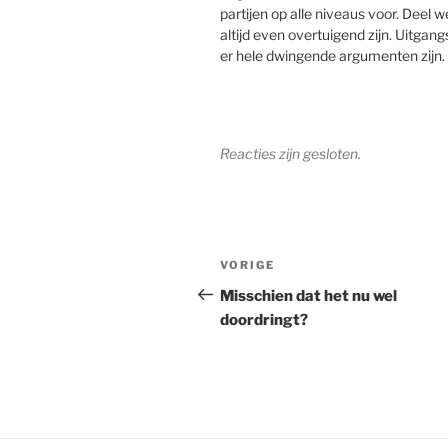
partijen op alle niveaus voor. Deel 
altijd even overtuigend zijn. Uitgangsp
er hele dwingende argumenten zijn.
Reacties zijn gesloten.
Bericht
Vorig
VORIGE
navigatie
bericht
Misschien dat het nu wel
doordringt?