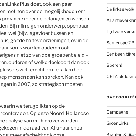
enLinks Plus doet, ook een paar
De linkse wolk
ken met hen over de mogelijkheden om
als provincie meer de belangen en wensen
Alliantieverklar
den. Bij mijn eigen onderwerp, openbaar
Tijd voor verk
eel wel (bijv. lagevloer bussen en
 bus, goede haltevoorzieningen, ov in de
Samenspel? Prov
 maar soms worden ouderen ook
Een been bijtr
erigens niet zo van doelgroepenbeleid –
ren, ouderen of welke deelsoort dan ook
Boeren!
lussers wel terecht om te kijken hoe
CETA als lakm
oep mensen aan kan spreken. Kan ook
zingen in 2007, zo strategisch moeten
CATEGORIEË
 waarin we terugblikten op de
Campagne
emeenteraden. Op onze
Noord-Hollandse
ine analyse van mij hierover worden
GroenLinks
 gekozen in de raad van Alkmaar en zal
Kranten & tijds
. Nog meer afscheid: ook onze