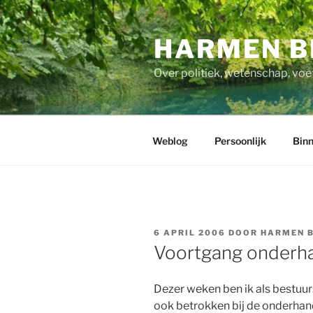
Ga
naar
HARMEN B
de
inhoud
Over politiek, wetenschap, voe
Weblog
Persoonlijk
Binn
GEPLAATST
6 APRIL 2006
DOOR
HARMEN 
OP
Voortgang onderh
Dezer weken ben ik als bestuu
ook betrokken bij de onderhand