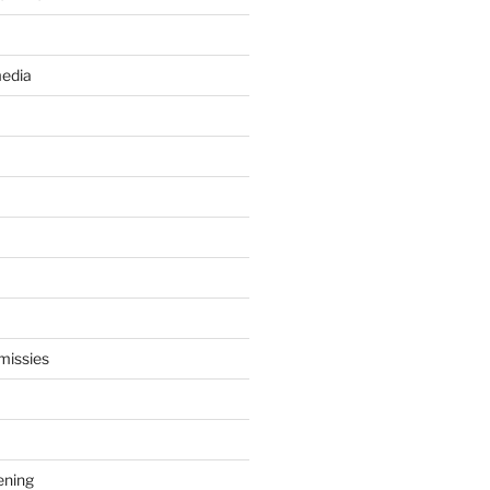
edia
missies
ening