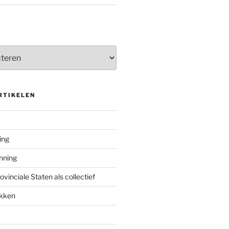
RTIKELEN
ing
enning
inciale Staten als collectief
ekken