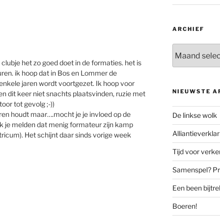
ARCHIEF
Archief
clubje het zo goed doet in de formaties. het is
uren. ik hoop dat in Bos en Lommer de
kele jaren wordt voortgezet. Ik hoop voor
NIEUWSTE A
n dit keer niet snachts plaatsvinden, ruzie met
oor tot gevolg ;-))
ren houdt maar….mocht je je invloed op de
De linkse wolk
ik je melden dat menig formateur zijn kamp
Alliantieverklar
icum). Het schijnt daar sinds vorige week
Tijd voor verk
Samenspel? Prov
Een been bijtr
Boeren!