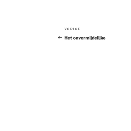
Bericht
Vorig
VORIGE
navigatie
bericht
Het onvermijdelijke