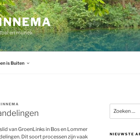
INNEMA
tbal en muziek
en is Buiten
BINNEMA
Zoeken
andelingen
naar:
rslid van GroenLinks in Bos en Lommer
NIEUWSTE A
elingen. Dit soort processen zijn vaak