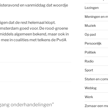
gisteravond en vanmiddag dat woordje
Lezingen
Meningen en m
igen dat de rest helemaal klopt.
Muziek
 Amsterdam goed voor. De rood-groene
 inmiddels algemeen bekend, maar ook in
Op pad
e mee in coalities met telkens de PvdA
Persoonlijk
Politiek
Radio
Sport
Staten en com
Weblog
Werk
gang onderhandelingen”
Zomaar een m