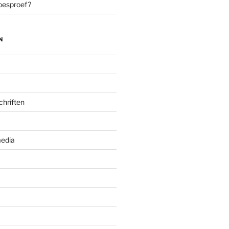
oesproef?
N
chriften
edia