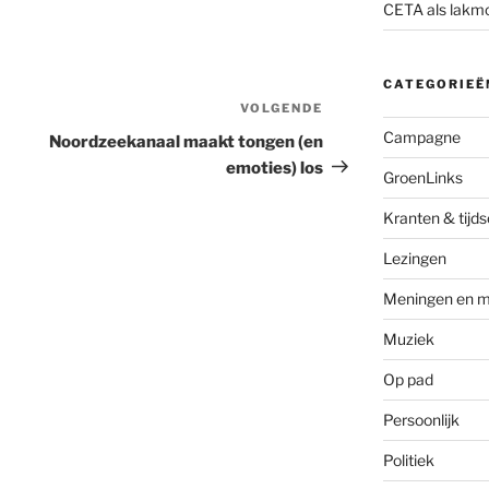
CETA als lakm
CATEGORIEË
VOLGENDE
Volgend
bericht
Campagne
Noordzeekanaal maakt tongen (en
emoties) los
GroenLinks
Kranten & tijds
Lezingen
Meningen en m
Muziek
Op pad
Persoonlijk
Politiek