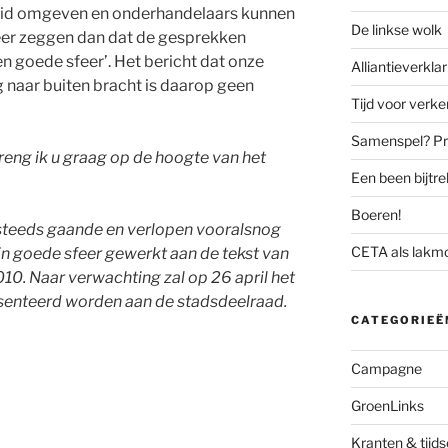
eid omgeven en onderhandelaars kunnen
De linkse wolk
meer zeggen dan dat de gesprekken
een goede sfeer’. Het bericht dat onze
Alliantieverklar
 naar buiten bracht is daarop geen
Tijd voor verk
Samenspel? Prov
ng ik u graag op de hoogte van het
Een been bijtr
Boeren!
steeds gaande en verlopen vooralsnog
CETA als lakm
in goede sfeer gewerkt aan de tekst van
10. Naar verwachting zal op 26 april het
senteerd worden aan de stadsdeelraad.
CATEGORIEË
Campagne
GroenLinks
Kranten & tijds