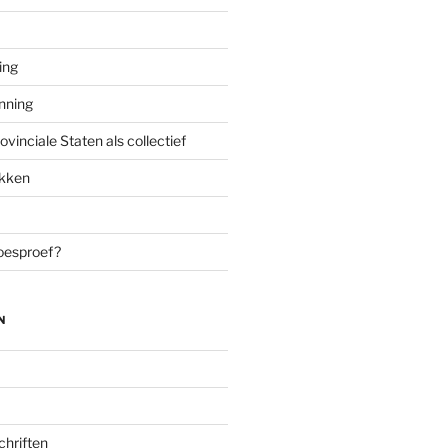
ing
enning
inciale Staten als collectief
ekken
oesproef?
N
chriften