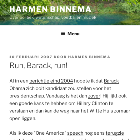
Ga
HARMEN BINNEMA
naar
Over politiek, wetenschap, voetbal en muziek
de
inhoud
Menu
GEPLAATST
10 FEBRUARI 2007
DOOR
HARMEN BINNEMA
OP
Run, Barack, run!
Al in een
berichtje eind 2004
hoopte ik dat
Barack
Obama
zich ooit kandidaat zou stellen voor het
presidentschap. Vandaag is het dan
zover
! Hij lijkt ook
een goede kans te hebben om Hillary Clinton te
verslaan en dan kan de weg naar het Witte Huis zomaar
open liggen.
Als ik deze "One America"
speech
nog eens
terugzie