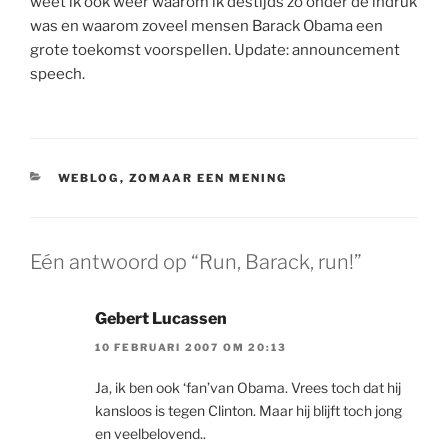
weet ik ook weer waarom ik destijds zo onder de indruk
was en waarom zoveel mensen Barack Obama een
grote toekomst voorspellen. Update: announcement
speech.
CATEGORIEËN
WEBLOG
,
ZOMAAR EEN MENING
Eén antwoord op “Run, Barack, run!”
Gebert Lucassen
10 FEBRUARI 2007 OM 20:13
Ja, ik ben ook ‘fan’van Obama. Vrees toch dat hij
kansloos is tegen Clinton. Maar hij blijft toch jong
en veelbelovend..