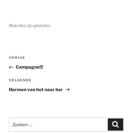
Reacties zijn gesloten.
Bericht
Vorig
VORIGE
navigatie
bericht
Campagne!!!
Volgend
VOLGENDE
bericht
Harmen van hot naar her
Zoeken
Zoeke
naar: