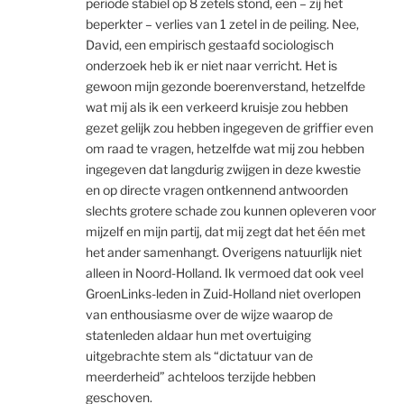
periode stabiel op 8 zetels stond, een – zij het
beperkter – verlies van 1 zetel in de peiling. Nee,
David, een empirisch gestaafd sociologisch
onderzoek heb ik er niet naar verricht. Het is
gewoon mijn gezonde boerenverstand, hetzelfde
wat mij als ik een verkeerd kruisje zou hebben
gezet gelijk zou hebben ingegeven de griffier even
om raad te vragen, hetzelfde wat mij zou hebben
ingegeven dat langdurig zwijgen in deze kwestie
en op directe vragen ontkennend antwoorden
slechts grotere schade zou kunnen opleveren voor
mijzelf en mijn partij, dat mij zegt dat het één met
het ander samenhangt. Overigens natuurlijk niet
alleen in Noord-Holland. Ik vermoed dat ook veel
GroenLinks-leden in Zuid-Holland niet overlopen
van enthousiasme over de wijze waarop de
statenleden aldaar hun met overtuiging
uitgebrachte stem als “dictatuur van de
meerderheid” achteloos terzijde hebben
geschoven.