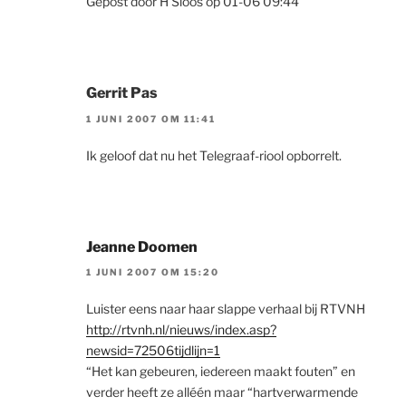
Gepost door H Sloos op 01-06 09:44
Gerrit Pas
1 JUNI 2007 OM 11:41
Ik geloof dat nu het Telegraaf-riool opborrelt.
Jeanne Doomen
1 JUNI 2007 OM 15:20
Luister eens naar haar slappe verhaal bij RTVNH
http://rtvnh.nl/nieuws/index.asp?
newsid=72506tijdlijn=1
“Het kan gebeuren, iedereen maakt fouten” en
verder heeft ze alléén maar “hartverwarmende