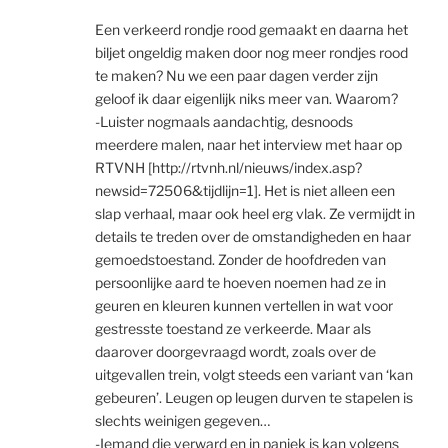
Een verkeerd rondje rood gemaakt en daarna het
biljet ongeldig maken door nog meer rondjes rood
te maken? Nu we een paar dagen verder zijn
geloof ik daar eigenlijk niks meer van. Waarom?
-Luister nogmaals aandachtig, desnoods
meerdere malen, naar het interview met haar op
RTVNH [http://rtvnh.nl/nieuws/index.asp?
newsid=72506&tijdlijn=1]. Het is niet alleen een
slap verhaal, maar ook heel erg vlak. Ze vermijdt in
details te treden over de omstandigheden en haar
gemoedstoestand. Zonder de hoofdreden van
persoonlijke aard te hoeven noemen had ze in
geuren en kleuren kunnen vertellen in wat voor
gestresste toestand ze verkeerde. Maar als
daarover doorgevraagd wordt, zoals over de
uitgevallen trein, volgt steeds een variant van ‘kan
gebeuren’. Leugen op leugen durven te stapelen is
slechts weinigen gegeven…
-Iemand die verward en in paniek is kan volgens