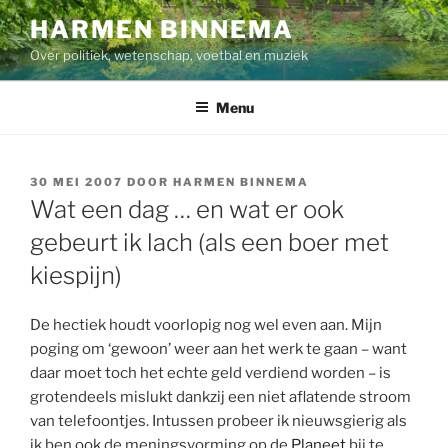
Ga
HARMEN BINNEMA
naar
Over politiek, wetenschap, voetbal en muziek
de
inhoud
Menu
GEPLAATST
30 MEI 2007
DOOR
HARMEN BINNEMA
OP
Wat een dag … en wat er ook
gebeurt ik lach (als een boer met
kiespijn)
De hectiek houdt voorlopig nog wel even aan. Mijn
poging om ‘gewoon’ weer aan het werk te gaan – want
daar moet toch het echte geld verdiend worden – is
grotendeels mislukt dankzij een niet aflatende stroom
van telefoontjes. Intussen probeer ik nieuwsgierig als
ik ben ook de meningsvorming op de
Planeet
bij te