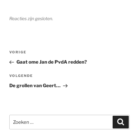
Reacties zijn gesloten.
Bericht
Vorig
VORIGE
navigatie
bericht
Gaat ome Jan de PvdA redden?
Volgend
VOLGENDE
bericht
De grollen van Geert…
Zoeken
Zoeke
naar: