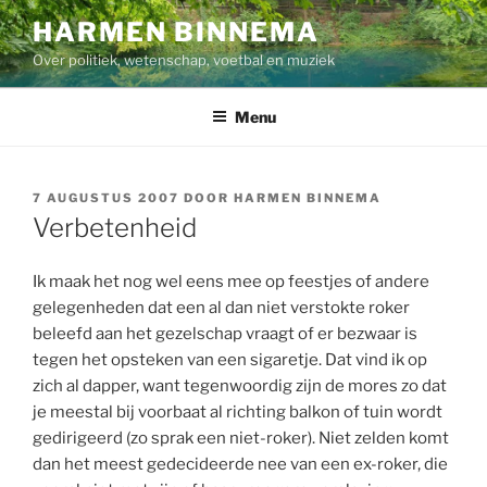
Ga
HARMEN BINNEMA
naar
Over politiek, wetenschap, voetbal en muziek
de
inhoud
Menu
GEPLAATST
7 AUGUSTUS 2007
DOOR
HARMEN BINNEMA
OP
Verbetenheid
Ik maak het nog wel eens mee op feestjes of andere
gelegenheden dat een al dan niet verstokte roker
beleefd aan het gezelschap vraagt of er bezwaar is
tegen het opsteken van een sigaretje. Dat vind ik op
zich al dapper, want tegenwoordig zijn de mores zo dat
je meestal bij voorbaat al richting balkon of tuin wordt
gedirigeerd (zo sprak een niet-roker). Niet zelden komt
dan het meest gedecideerde nee van een ex-roker, die