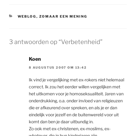
CATEGORIEËN
WEBLOG
,
ZOMAAR EEN MENING
3 antwoorden op “Verbetenheid”
Koen
8 AUGUSTUS 2007 OM 13:42
Ik vind je vergelijking met ex-rokers niet helemaal
correct. Ik zou het eerder willen vergelijken met
het uitkomen voor je homoseksualiteit. Jaren van
onderdrukking, o.a. onder invloed van religieuzen
die er afkeurend over spreken, en als je er dan
eindelijk voor jezelf en de buitenwereld voor uit
komt dan ben je daar uitbundig in.
Zo ook met ex-christenen, ex-moslims, ex-
whatever, die in hun kinderjaren zijn