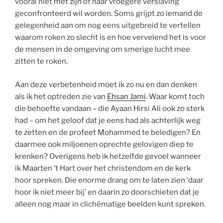
vooral niet met zijn of haar vroegere verslaving
geconfronteerd wil worden. Soms grijpt zo iemand de
gelegenheid aan om nog eens uitgebreid te vertellen
waarom roken zo slecht is en hoe vervelend het is voor
de mensen in de omgeving om smerige lucht mee
zitten te roken.
Aan deze verbetenheid moet ik zo nu en dan denken
als ik het optreden zie van
Ehsan Jami
. Waar komt toch
die behoefte vandaan – die Ayaan Hirsi Ali ook zo sterk
had – om het geloof dat je eens had als achterlijk weg
te zetten en de profeet Mohammed te beledigen? En
daarmee ook miljoenen oprechte gelovigen diep te
krenken? Overigens heb ik hetzelfde gevoel wanneer
ik Maarten ’t Hart over het christendom en de kerk
hoor spreken. Die enorme drang om te laten zien ‘daar
hoor ik niet meer bij’ en daarin zo doorschieten dat je
alleen nog maar in clichématige beelden kunt spreken.