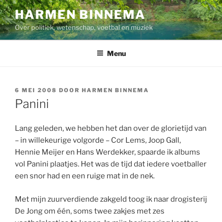
Ga
HARMEN BINNEMA
naar
Over politiek, wetenschap, voetbal en muziek
de
inhoud
Menu
GEPLAATST
6 MEI 2008
DOOR
HARMEN BINNEMA
OP
Panini
Lang geleden, we hebben het dan over de glorietijd van
– in willekeurige volgorde – Cor Lems, Joop Gall,
Hennie Meijer en Hans Werdekker, spaarde ik albums
vol Panini plaatjes. Het was de tijd dat iedere voetballer
een snor had en een ruige mat in de nek.
Met mijn zuurverdiende zakgeld toog ik naar drogisterij
De Jong om één, soms twee zakjes met zes