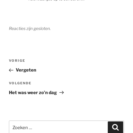
Reacties zijn gesloten.
Bericht
Vorig
VORIGE
navigatie
bericht
Vergeten
Volgend
VOLGENDE
bericht
Het was weer zo’n dag
Zoeken
Zoeke
naar: