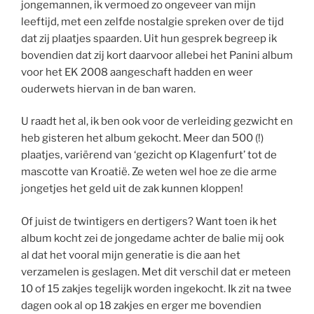
jongemannen, ik vermoed zo ongeveer van mijn
leeftijd, met een zelfde nostalgie spreken over de tijd
dat zij plaatjes spaarden. Uit hun gesprek begreep ik
bovendien dat zij kort daarvoor allebei het Panini album
voor het EK 2008 aangeschaft hadden en weer
ouderwets hiervan in de ban waren.
U raadt het al, ik ben ook voor de verleiding gezwicht en
heb gisteren het album gekocht. Meer dan 500 (!)
plaatjes, variërend van ‘gezicht op Klagenfurt’ tot de
mascotte van Kroatië. Ze weten wel hoe ze die arme
jongetjes het geld uit de zak kunnen kloppen!
Of juist de twintigers en dertigers? Want toen ik het
album kocht zei de jongedame achter de balie mij ook
al dat het vooral mijn generatie is die aan het
verzamelen is geslagen. Met dit verschil dat er meteen
10 of 15 zakjes tegelijk worden ingekocht. Ik zit na twee
dagen ook al op 18 zakjes en erger me bovendien