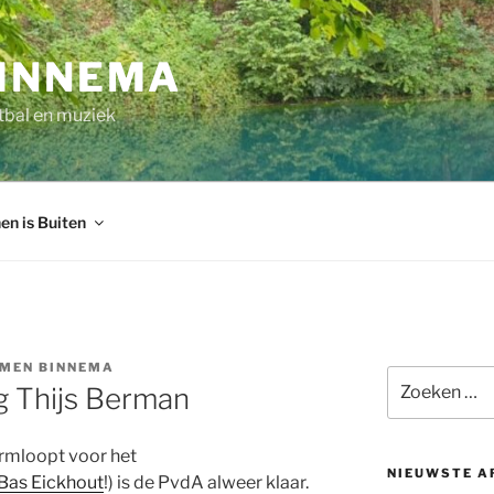
INNEMA
tbal en muziek
en is Buiten
MEN BINNEMA
Zoeken
g Thijs Berman
naar:
armloopt voor het
NIEUWSTE A
Bas Eickhout
!) is de PvdA alweer klaar.