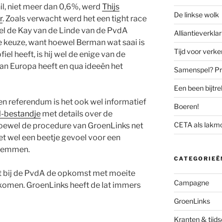
il, niet meer dan 0,6%, werd
Thijs
De linkse wolk
r
. Zoals verwacht werd het een tight race
l de Kay van de Linde van de PvdA
Alliantieverklar
 keuze, want hoewel Berman wat saai is
Tijd voor verk
iel heeft, is hij wel de enige van de
an Europa heeft en qua ideeën het
Samenspel? Prov
Een been bijtr
en referendum is het ook wel informatief
Boeren!
l-bestandje
met details over de
CETA als lakm
oewel de procedure van GroenLinks net
 het wel een beetje gevoel voor een
stemmen.
CATEGORIEË
at bij de PvdA de opkomst met moeite
Campagne
ekomen. GroenLinks heeft de lat immers
GroenLinks
Kranten & tijds