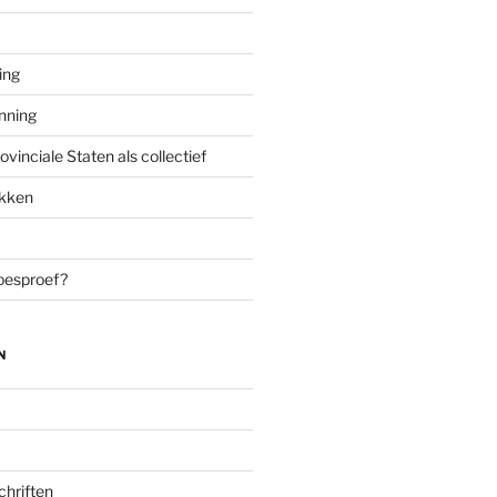
ing
enning
inciale Staten als collectief
ekken
oesproef?
N
chriften