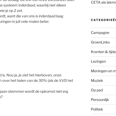
CETA als lakm
us systeem inderdaad, waarbij niet alleen
ie je op 2 zet.
dt, want die van ons is inderdaad laag
CATEGORIEË
ezingen in juli vele malen beter.
Campagne
GroenLinks
Kranten & tijds
Lezingen
Meningen en m
is. Nou ja, je ziet het hierboven, onze
h over het halen van de 30% (als de VVD het
Muziek
Op pad
i gaan stemmen wordt de opkomst niet erg
n?
Persoonlijk
Politiek