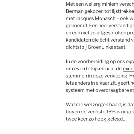
Met een wel erg miniem versch
Berman
gekozen tot
lijsttrekke
met Jacques Monasch – ook we
genoemd. Een heel verstandige
en een niet zo uitgesproken prof
kandidaten die écht verstand v
dichtstbij GroenLinks staat.
In de voorbereiding op ons eig
om even te kijken naar dit
exce
stemmen in deze verkiezing. H
iets anders in elkaar zit, geeft
systeem met overdraagbare 
Wat me wel zorgen baart, is d
boven de vereiste 15% is uitg
twee keer zo hoog gelegd…