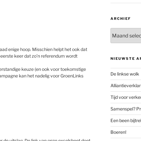
ARCHIEF
Archief
aad enige hoop. Misschien helpt het ook dat
 eerste keer dat zo’n referendum wordt
NIEUWSTE A
verstandige keuze (en ook voor toekomstige
De linkse wolk
campagne kan het nadelig voor GroenLinks
Alliantieverklar
Tijd voor verk
Samenspel? Prov
Een been bijtr
Boeren!
r de uitslag. De link van onze excelsheet doet