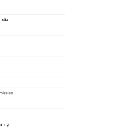
edia
missies
ening