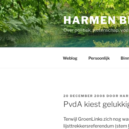
Ga
naar
HARMEN B
de
inhoud
Over politiek, wetenschap, voe
Weblog
Persoonlijk
Binn
GEPLAATST
20 DECEMBER 2008
DOOR
HAR
OP
PvdA kiest gelukki
Terwijl GroenLinks zich nog w
lijsttrekkersreferendum (stem