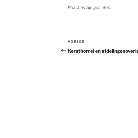
Reacties zijn gesloten.
Bericht
Vorig
VORIGE
navigatie
bericht
Kerstborrel en afdelingenoverl