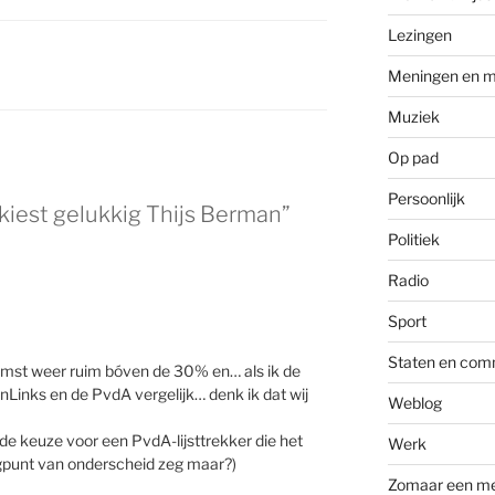
Lezingen
Meningen en m
Muziek
Op pad
Persoonlijk
iest gelukkig Thijs Berman”
Politiek
Radio
Sport
Staten en com
mst weer ruim bóven de 30% en… als ik de
Links en de PvdA vergelijk… denk ik dat wij
Weblog
 de keuze voor een PvdA-lijsttrekker die het
Werk
oogpunt van onderscheid zeg maar?)
Zomaar een m