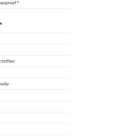
oesproef?
N
chriften
edia