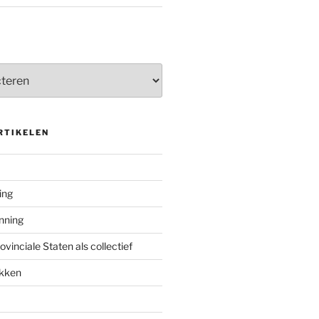
RTIKELEN
ing
enning
inciale Staten als collectief
ekken