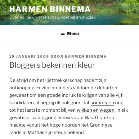
Ga
HARMEN BINNEMA
naar
Over politiek, wetenschap, voetbal en muziek
de
inhoud
Menu
GEPLAATST
19 JANUARI 2009
DOOR
HARMEN BINNEMA
OP
Bloggers bekennen kleur
De strijd om het lijsttrekkerschap nadert zijn
ontknoping. Er zijn inmiddels voldoende debatten
geweest om een goede indruk te krijgen van alle vijf
kandidaten, al begrijp ik ook goed dat
sommigen
nog
tot het laatste moment blijven
wikken en wegen
. In elk
geval is er volop goed nieuws voor Bas. Gisteren
maakte vanuit het hoge noorden het Groningse
raadslid
Mattias
zijn steun bekend: