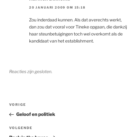
20 JANUARI 2009 OM 15:18
Zou inderdaad kunnen. Als dat averechts werkt,
dan zou dat vooral voor Tineke opgaan, die dankzij
haar steunbetuigingen toch wel overkomt als de
kandidaat van het establishment.
Reacties zijn gesloten.
Bericht
Vorig
VORIGE
navigatie
bericht
Geloof en politiek
Volgend
VOLGENDE
bericht