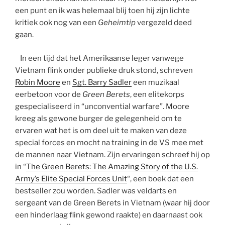
een punt en ik was helemaal blij toen hij zijn lichte
kritiek ook nog van een
Geheimtip
vergezeld deed
gaan.
In een tijd dat het Amerikaanse leger vanwege
Vietnam flink onder publieke druk stond, schreven
Robin Moore
en
Sgt. Barry Sadler
een muzikaal
eerbetoon voor de
Green Berets
, een elitekorps
gespecialiseerd in “unconvential warfare”. Moore
kreeg als gewone burger de gelegenheid om te
ervaren wat het is om deel uit te maken van deze
special forces en mocht na training in de VS mee met
de mannen naar Vietnam. Zijn ervaringen schreef hij op
in “
The Green Berets: The Amazing Story of the U.S.
Army’s Elite Special Forces Unit
“, een boek dat een
bestseller zou worden. Sadler was veldarts en
sergeant van de Green Berets in Vietnam (waar hij door
een hinderlaag flink gewond raakte) en daarnaast ook