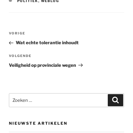
CATEGORIEËN
POLITIEK
,
WEBLOG
Bericht
Vorig
VORIGE
navigatie
bericht
Wat echte tolerantie inhoudt
Volgend
VOLGENDE
bericht
Veiligheid op provinciale wegen
Zoeken
Zoeke
naar:
NIEUWSTE ARTIKELEN