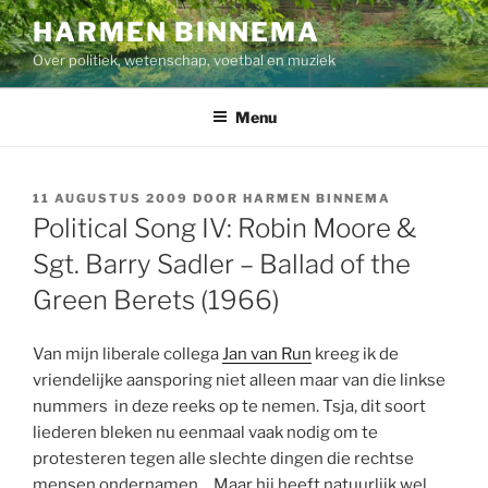
Ga
HARMEN BINNEMA
naar
Over politiek, wetenschap, voetbal en muziek
de
inhoud
Menu
GEPLAATST
11 AUGUSTUS 2009
DOOR
HARMEN BINNEMA
OP
Political Song IV: Robin Moore &
Sgt. Barry Sadler – Ballad of the
Green Berets (1966)
Van mijn liberale collega
Jan van Run
kreeg ik de
vriendelijke aansporing niet alleen maar van die linkse
nummers in deze reeks op te nemen. Tsja, dit soort
liederen bleken nu eenmaal vaak nodig om te
protesteren tegen alle slechte dingen die rechtse
mensen ondernamen… Maar hij heeft natuurlijk wel