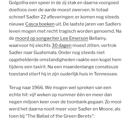
Golgotha een speer in de zij stak en daarna voorgoed
doelloos over de aarde moest zwerven. In totaal
schreef Sadler 22 afleveringen; er komen nog steeds
nieuwe
Casca boeken
uit. De laatste jaren van Sadlers
leven mogen met recht tragisch worden genoemd. Na
de
moord op songwriter Lee Emerson
Bellamy,
waarvoor hij slechts
30 dagen
moest zitten, vertrok
Sadler naar Guatemala. Onder nog steeds niet
opgehelderde omstandigheden raakte een kogel hem
tijdens een taxirit. Na een maandenlange comateuze
toestand stierf hij in zijn ouderlijk huis in Tennessee.
Terug naar 1966. We mogen wel spreken van een
echte hit: vijf weken op nummer één en meer dan
negen miljoen keer over de toonbank gegaan. Zo mooi
werd het daarna nooit meer voor Sadler en Moore, als
toen bij “The Ballad of the Green Berets”: