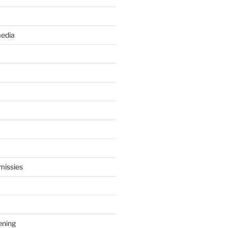
edia
missies
ening