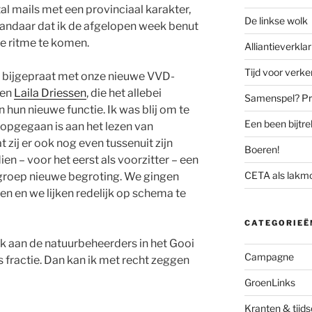
al mails met een provinciaal karakter,
De linkse wolk
 Vandaar dat ik de afgelopen week benut
ke ritme te komen.
Alliantieverklar
Tijd voor verk
g bijgepraat met onze nieuwe VVD-
en
Laila Driessen
, die het allebei
Samenspel? Prov
n hun nieuwe functie. Ik was blij om te
Een been bijtr
 opgegaan is aan het lezen van
 zij er ook nog even tussenuit zijn
Boeren!
en – voor het eerst als voorzitter – een
CETA als lakm
groep nieuwe begroting. We gingen
en en we lijken redelijk op schema te
CATEGORIEË
 aan de natuurbeheerders in het Gooi
Campagne
fractie. Dan kan ik met recht zeggen
GroenLinks
Kranten & tijds