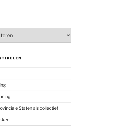
RTIKELEN
ing
enning
inciale Staten als collectief
ekken