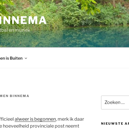
INNEMA
tbal en muziek
en is Buiten
MEN BINNEMA
Zoeken
naar:
ficieel
alweer is begonnen
, merk ik daar
NIEUWSTE A
 De hoeveelheid provinciale post neemt