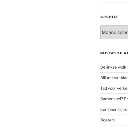
ARCHIEF
Archief
NIEUWSTE A
De linkse wolk
Alliantieverklar
Tijd voor verk
Samenspel? Prov
Een been bijtr
Boeren!