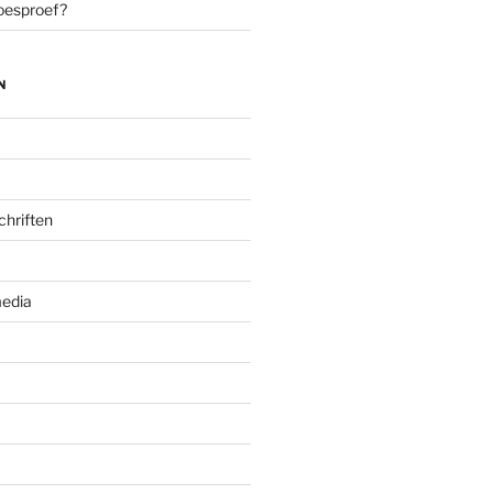
oesproef?
N
chriften
edia