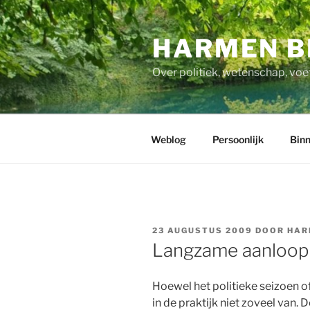
Ga
naar
HARMEN B
de
inhoud
Over politiek, wetenschap, voe
Weblog
Persoonlijk
Binn
GEPLAATST
23 AUGUSTUS 2009
DOOR
HAR
OP
Langzame aanloop
Hoewel het politieke seizoen of
in de praktijk niet zoveel van.