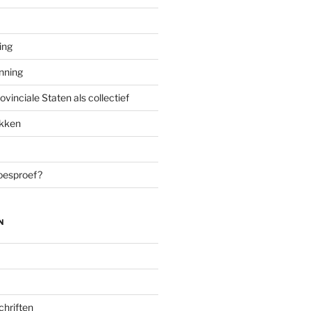
ing
enning
inciale Staten als collectief
ekken
oesproef?
N
chriften