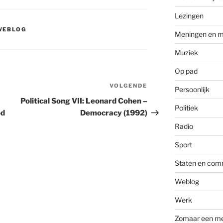
Lezingen
WEBLOG
Meningen en m
Muziek
Op pad
VOLGENDE
Volgend
Persoonlijk
bericht
Political Song VII: Leonard Cohen –
Politiek
od
Democracy (1992)
Radio
Sport
Staten en com
Weblog
Werk
Zomaar een m