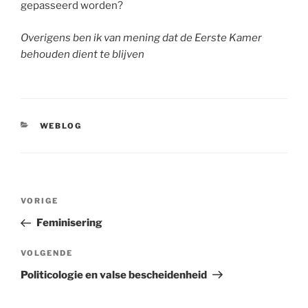
gepasseerd worden?
Overigens ben ik van mening dat de Eerste Kamer
behouden dient te blijven
CATEGORIEËN
WEBLOG
Bericht
Vorig
VORIGE
navigatie
bericht
Feminisering
Volgend
VOLGENDE
bericht
Politicologie en valse bescheidenheid