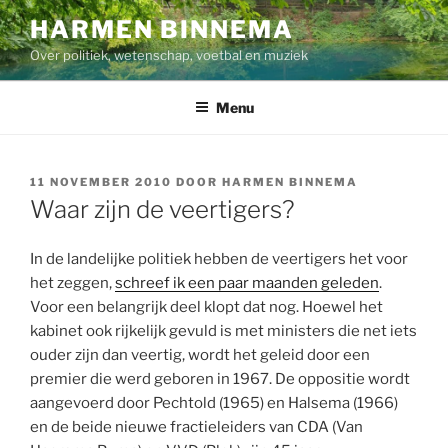
Ga
HARMEN BINNEMA
naar
Over politiek, wetenschap, voetbal en muziek
de
inhoud
Menu
GEPLAATST
11 NOVEMBER 2010
DOOR
HARMEN BINNEMA
OP
Waar zijn de veertigers?
In de landelijke politiek hebben de veertigers het voor
het zeggen,
schreef ik een paar maanden geleden
.
Voor een belangrijk deel klopt dat nog. Hoewel het
kabinet ook rijkelijk gevuld is met ministers die net iets
ouder zijn dan veertig, wordt het geleid door een
premier die werd geboren in 1967. De oppositie wordt
aangevoerd door Pechtold (1965) en Halsema (1966)
en de beide nieuwe fractieleiders van CDA (Van