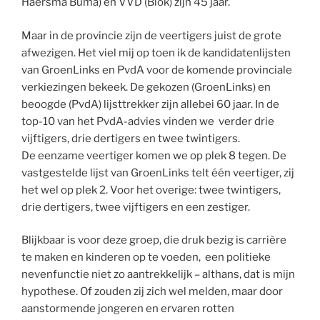
Haersma Buma) en VVD (Blok) zijn 45 jaar.
Maar in de provincie zijn de veertigers juist de grote
afwezigen. Het viel mij op toen ik de kandidatenlijsten
van GroenLinks en PvdA voor de komende provinciale
verkiezingen bekeek. De gekozen (GroenLinks) en
beoogde (PvdA) lijsttrekker zijn allebei 60 jaar. In de
top-10 van het PvdA-advies vinden we verder drie
vijftigers, drie dertigers en twee twintigers.
De eenzame veertiger komen we op plek 8 tegen. De
vastgestelde lijst van GroenLinks telt één veertiger, zij
het wel op plek 2. Voor het overige: twee twintigers,
drie dertigers, twee vijftigers en een zestiger.
Blijkbaar is voor deze groep, die druk bezig is carrière
te maken en kinderen op te voeden, een politieke
nevenfunctie niet zo aantrekkelijk – althans, dat is mijn
hypothese. Of zouden zij zich wel melden, maar door
aanstormende jongeren en ervaren rotten