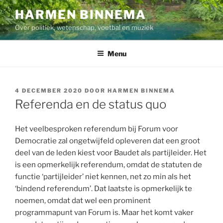
Ga
HARMEN BINNEMA
naar
Over politiek, wetenschap, voetbal en muziek
de
inhoud
Menu
GEPLAATST
4 DECEMBER 2020
DOOR
HARMEN BINNEMA
OP
Referenda en de status quo
Het veelbesproken referendum bij Forum voor
Democratie zal ongetwijfeld opleveren dat een groot
deel van de leden kiest voor Baudet als partijleider. Het
is een opmerkelijk referendum, omdat de statuten de
functie ‘partijleider’ niet kennen, net zo min als het
‘bindend referendum’. Dat laatste is opmerkelijk te
noemen, omdat dat wel een prominent
programmapunt van Forum is. Maar het komt vaker