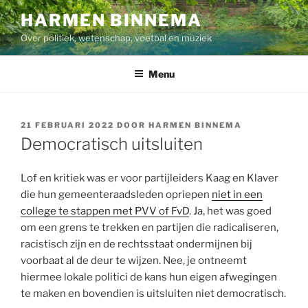
Ga
HARMEN BINNEMA
naar
Over politiek, wetenschap, voetbal en muziek
de
inhoud
Menu
GEPLAATST
21 FEBRUARI 2022
DOOR
HARMEN BINNEMA
OP
Democratisch uitsluiten
Lof en kritiek was er voor partijleiders Kaag en Klaver
die hun gemeenteraadsleden opriepen
niet in een
college te stappen met PVV of FvD
. Ja, het was goed
om een grens te trekken en partijen die radicaliseren,
racistisch zijn en de rechtsstaat ondermijnen bij
voorbaat al de deur te wijzen. Nee, je ontneemt
hiermee lokale politici de kans hun eigen afwegingen
te maken en bovendien is uitsluiten niet democratisch.