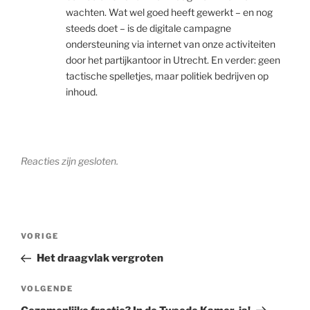
wachten. Wat wel goed heeft gewerkt – en nog
steeds doet – is de digitale campagne
ondersteuning via internet van onze activiteiten
door het partijkantoor in Utrecht. En verder: geen
tactische spelletjes, maar politiek bedrijven op
inhoud.
Reacties zijn gesloten.
Bericht
Vorig
VORIGE
navigatie
bericht
Het draagvlak vergroten
Volgend
VOLGENDE
bericht