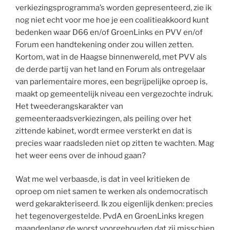
verkiezingsprogramma’s worden gepresenteerd, zie ik
nog niet echt voor me hoe je een coalitieakkoord kunt
bedenken waar D66 en/of GroenLinks en PVV en/of
Forum een handtekening onder zou willen zetten.
Kortom, wat in de Haagse binnenwereld, met PVV als
de derde partij van het land en Forum als ontregelaar
van parlementaire mores, een begrijpelijke oproep is,
maakt op gemeentelijk niveau een vergezochte indruk.
Het tweederangskarakter van
gemeenteraadsverkiezingen, als peiling over het
zittende kabinet, wordt ermee versterkt en dat is
precies waar raadsleden niet op zitten te wachten. Mag
het weer eens over de inhoud gaan?
Wat me wel verbaasde, is dat in veel kritieken de
oproep om niet samen te werken als ondemocratisch
werd gekarakteriseerd. Ik zou eigenlijk denken: precies
het tegenovergestelde. PvdA en GroenLinks kregen
maandenlang de worst voorgehouden dat zij misschien