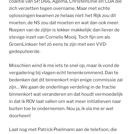
coalitie van SP, D66, Agema, ChristenUnie en CDA die
zich verzetten tegen overname. Maar met echte
oplossingen kwamen ze helaas niet: het Rijk zou dit
moeten, de NS zou dat moeten en wat dan ook meer.
Roepen van de zijlijn is lekker makkelijk: dan liever de
stevige inzet van Cornelis Mooij. Toch fijn om als
GroenLinkser het zó eens te zijn met een VVD-
gedeputeerde.
Misschien wind ik me iets te snel op, maar ik vond de
vergadering bij vlagen echt tenenkrommend. Dan te
bedenken dat dit binnenkort mijn enige commissie zal
zijn… We gaan de onderlinge verdeling in de fractie
binnenkort wat veranderen en dat houdt vermoedelijk
in dat ik ROV laat vallen om wat meer initiatieven naar
buiten toe te ondernemen. Nou ja, ik sla me er wel
doorheen!
Laat nog met Patrick Poelmann aan de telefoon, die