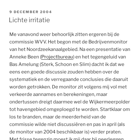
GEPLAATST
9 DECEMBER 2004
OP
Lichte irritatie
Me vanavond weer behoorlijk zitten ergeren bij de
commissie WVV. Het begon met de Bedrijvenmonitor
van het Noordzeekanaalgebied. Na een presentatie van
Anneke Been (
Projectbureau
) en het tegengeluid van
Bas Amelung (Sterk, Schoon en Slim) dacht ik dat we
eens een goede discussie zouden hebben over de
systematiek en de verregaande conclusies die daaruit
worden getrokken. De monitor zit volgens mij vol met
verkeerde aannames en berekeningen, maar
ondertussen dreigt daarmee wel de Wijkermeerpolder
tot havengebied omgeploegd te worden. Startklaar om
los te branden, maar de meerderheid van de
commissie wilde niet discussiëren en pas in april (als
de monitor van 2004 beschikbaar is) verder praten.
Met frisse tegenzin moest ik mij daar bij neerleggen.