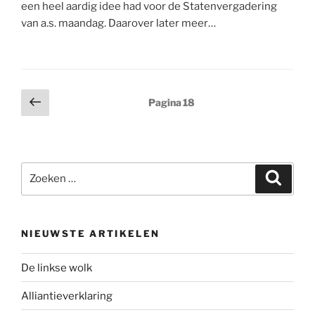
een heel aardig idee had voor de Statenvergadering
van a.s. maandag. Daarover later meer…
Berichten
Vorige
Pagina
18
pagina
paginering
Zoeken
Zoeke
naar:
NIEUWSTE ARTIKELEN
De linkse wolk
Alliantieverklaring