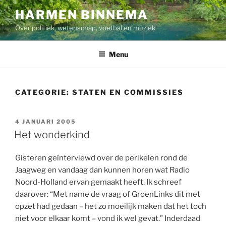
Ga
HARMEN BINNEMA
naar
Over politiek, wetenschap, voetbal en muziek
de
inhoud
Menu
CATEGORIE:
STATEN EN COMMISSIES
GEPLAATST
4 JANUARI 2005
OP
Het wonderkind
Gisteren geïnterviewd over de perikelen rond de
Jaagweg en vandaag dan kunnen horen wat Radio
Noord-Holland ervan gemaakt heeft. Ik schreef
daarover: “Met name de vraag of GroenLinks dit met
opzet had gedaan – het zo moeilijk maken dat het toch
niet voor elkaar komt – vond ik wel gevat.” Inderdaad