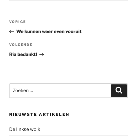
Bericht
Vorig
VORIGE
navigatie
bericht
We kunnen weer even vooruit
Volgend
VOLGENDE
bericht
Ria bedankt!
Zoeken
Zoeke
naar:
NIEUWSTE ARTIKELEN
De linkse wolk