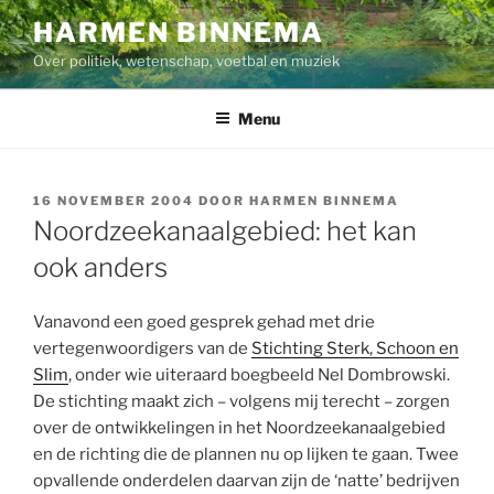
Ga
HARMEN BINNEMA
naar
Over politiek, wetenschap, voetbal en muziek
de
inhoud
Menu
GEPLAATST
16 NOVEMBER 2004
DOOR
HARMEN BINNEMA
OP
Noordzeekanaalgebied: het kan
ook anders
Vanavond een goed gesprek gehad met drie
vertegenwoordigers van de
Stichting Sterk, Schoon en
Slim
, onder wie uiteraard boegbeeld Nel Dombrowski.
De stichting maakt zich – volgens mij terecht – zorgen
over de ontwikkelingen in het Noordzeekanaalgebied
en de richting die de plannen nu op lijken te gaan. Twee
opvallende onderdelen daarvan zijn de ‘natte’ bedrijven