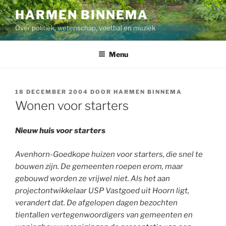
Ga
HARMEN BINNEMA
naar
Over politiek, wetenschap, voetbal en muziek
de
inhoud
Menu
GEPLAATST
18 DECEMBER 2004
DOOR
HARMEN BINNEMA
OP
Wonen voor starters
Nieuw huis voor starters
Avenhorn-Goedkope huizen voor starters, die snel te
bouwen zijn. De gemeenten roepen erom, maar
gebouwd worden ze vrijwel niet. Als het aan
projectontwikkelaar USP Vastgoed uit Hoorn ligt,
verandert dat. De afgelopen dagen bezochten
tientallen vertegenwoordigers van gemeenten en