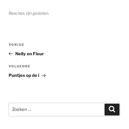
Reacties zijn gesloten.
Bericht
Vorig
VORIGE
navigatie
bericht
Nelly en Fleur
Volgend
VOLGENDE
bericht
Puntjes op de i
Zoeken
Zoeke
naar: