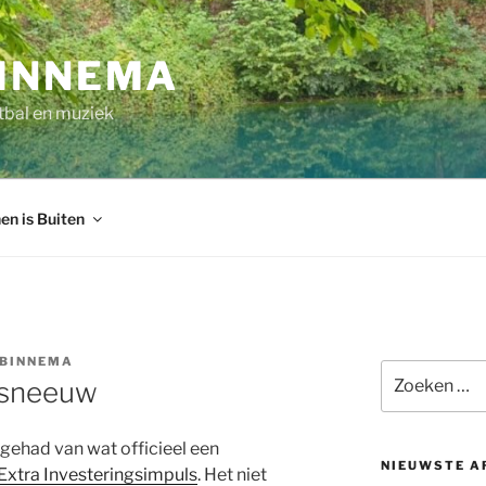
INNEMA
tbal en muziek
en is Buiten
BINNEMA
Zoeken
 sneeuw
naar:
gehad van wat officieel een
NIEUWSTE A
Extra Investeringsimpuls
. Het niet