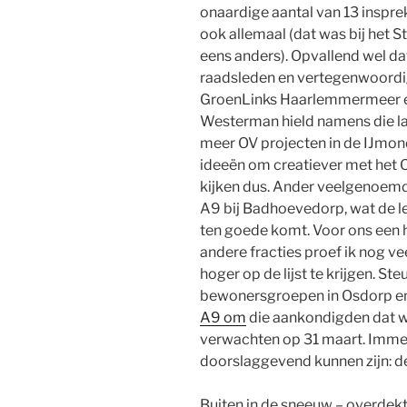
onaardige aantal van 13 inspre
ook allemaal (dat was bij het
eens anders). Opvallend wel da
raadsleden en vertegenwoordig
GroenLinks Haarlemmermeer e
Westerman hield namens die laa
meer OV projecten in de IJmon
ideeën om creatiever met het O
kijken dus. Ander veelgenoem
A9 bij Badhoevedorp, wat de lee
ten goede komt. Voor ons een h
andere fracties proef ik nog vee
hoger op de lijst te krijgen. Ste
bewonersgroepen in Osdorp en
A9 om
die aankondigden dat wi
verwachten op 31 maart. Immers
doorslaggevend kunnen zijn: de 
Buiten in de sneeuw – overdekte