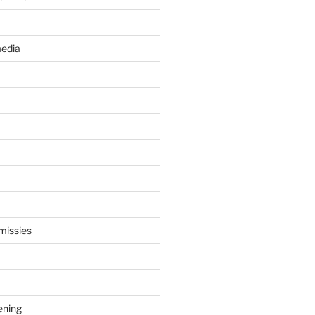
edia
missies
ening