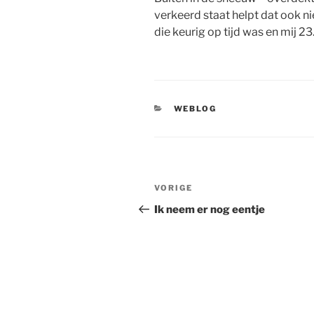
verkeerd staat helpt dat ook ni
die keurig op tijd was en mij 2
CATEGORIEËN
WEBLOG
Bericht
Vorig
VORIGE
navigatie
bericht
Ik neem er nog eentje