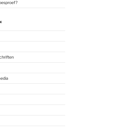
oesproef?
N
chriften
edia