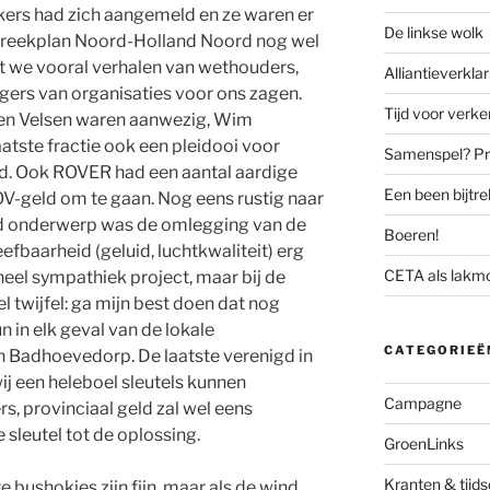
kers had zich aangemeld en ze waren er
De linkse wolk
 Streekplan Noord-Holland Noord nog wel
t we vooral verhalen van wethouders,
Alliantieverklar
ers van organisaties voor ons zagen.
Tijd voor verk
n Velsen waren aanwezig, Wim
tste fractie ook een pleidooi voor
Samenspel? Prov
d. Ook ROVER had een aantal aardige
Een been bijtr
V-geld om te gaan. Nog eens rustig naar
d onderwerp was de omlegging van de
Boeren!
fbaarheid (geluid, luchtkwaliteit) erg
CETA als lakm
eel sympathiek project, maar bij de
l twijfel: ga mijn best doen dat nog
un in elk geval van de lokale
CATEGORIEË
 Badhoevedorp. De laatste verenigd in
j een heleboel sleutels kunnen
Campagne
, provinciaal geld zal wel eens
sleutel tot de oplossing.
GroenLinks
Kranten & tijds
 bushokjes zijn fijn, maar als de wind