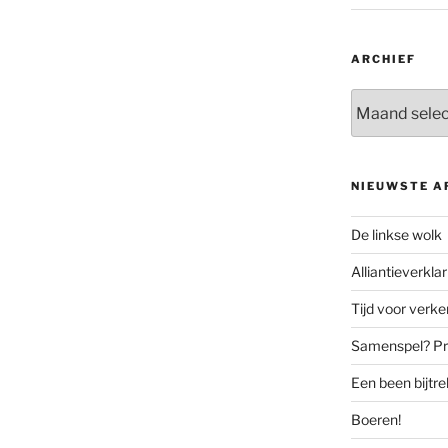
ARCHIEF
Archief
NIEUWSTE A
De linkse wolk
Alliantieverklar
Tijd voor verk
Samenspel? Prov
Een been bijtr
Boeren!