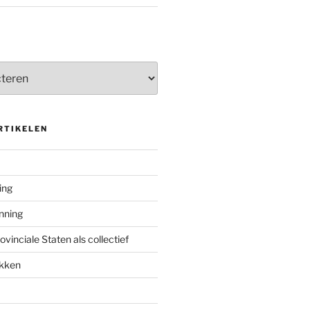
RTIKELEN
ing
enning
inciale Staten als collectief
ekken