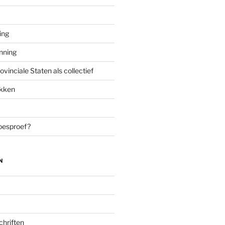
ing
enning
inciale Staten als collectief
ekken
oesproef?
N
chriften