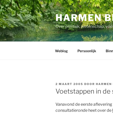
Ga
naar
HARMEN B
de
inhoud
Over politiek, wetenschap, voe
Weblog
Persoonlijk
Binn
GEPLAATST
2 MAART 2005
DOOR
HARMEN 
OP
Voetstappen in de
Vanavond de eerste aflevering 
consultatieronde
heet over de