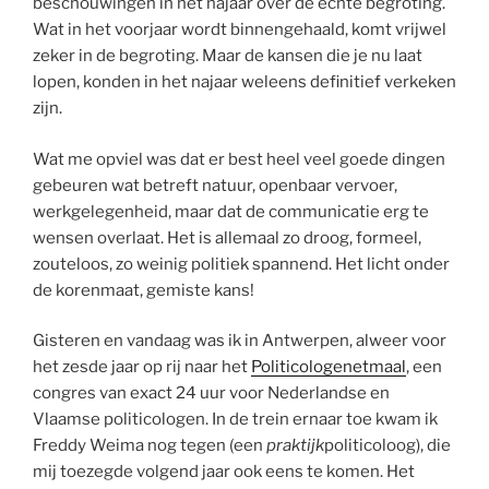
beschouwingen in het najaar over de echte begroting.
Wat in het voorjaar wordt binnengehaald, komt vrijwel
zeker in de begroting. Maar de kansen die je nu laat
lopen, konden in het najaar weleens definitief verkeken
zijn.
Wat me opviel was dat er best heel veel goede dingen
gebeuren wat betreft natuur, openbaar vervoer,
werkgelegenheid, maar dat de communicatie erg te
wensen overlaat. Het is allemaal zo droog, formeel,
zouteloos, zo weinig politiek spannend. Het licht onder
de korenmaat, gemiste kans!
Gisteren en vandaag was ik in Antwerpen, alweer voor
het zesde jaar op rij naar het
Politicologenetmaal
, een
congres van exact 24 uur voor Nederlandse en
Vlaamse politicologen. In de trein ernaar toe kwam ik
Freddy Weima nog tegen (een
praktijk
politicoloog), die
mij toezegde volgend jaar ook eens te komen. Het