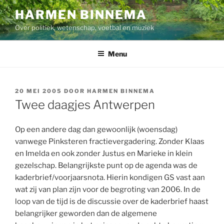
Ga
HARMEN BINNEMA
naar
Over politiek, wetenschap, voetbal en muziek
de
inhoud
Menu
GEPLAATST
20 MEI 2005
DOOR
HARMEN BINNEMA
OP
Twee daagjes Antwerpen
Op een andere dag dan gewoonlijk (woensdag)
vanwege Pinksteren fractievergadering. Zonder Klaas
en Imelda en ook zonder Justus en Marieke in klein
gezelschap. Belangrijkste punt op de agenda was de
kaderbrief/voorjaarsnota. Hierin kondigen GS vast aan
wat zij van plan zijn voor de begroting van 2006. In de
loop van de tijd is de discussie over de kaderbrief haast
belangrijker geworden dan de algemene