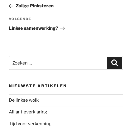
navigatie
bericht
Zalige Pinksteren
Volgend
VOLGENDE
bericht
Linkse samenwerking?
Zoeken
Zoeke
naar:
NIEUWSTE ARTIKELEN
De linkse wolk
Alliantieverklaring
Tijd voor verkenning