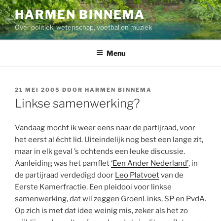
Ga
HARMEN BINNEMA
naar
Over politiek, wetenschap, voetbal en muziek
de
inhoud
Menu
GEPLAATST
21 MEI 2005
DOOR
HARMEN BINNEMA
OP
Linkse samenwerking?
Vandaag mocht ik weer eens naar de partijraad, voor
het eerst al écht lid. Uiteindelijk nog best een lange zit,
maar in elk geval ’s ochtends een leuke discussie.
Aanleiding was het pamflet
‘Een Ander Nederland’
, in
de partijraad verdedigd door
Leo Platvoet
van de
Eerste Kamerfractie. Een pleidooi voor linkse
samenwerking, dat wil zeggen GroenLinks, SP en PvdA.
Op zich is met dat idee weinig mis, zeker als het zo