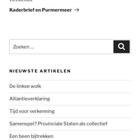
Volgend
bericht
Kaderbrief en Purmermeer
Zoeken
Zoeke
naar:
NIEUWSTE ARTIKELEN
De linkse wolk
Alliantieverklaring
Tijd voor verkenning
Samenspel? Provinciale Staten als collectief
Een been bijtrekken