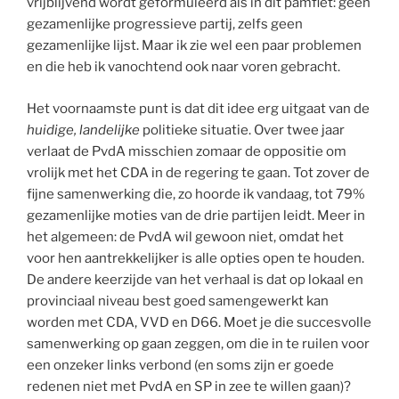
vrijblijvend wordt geformuleerd als in dit pamflet: geen
gezamenlijke progressieve partij, zelfs geen
gezamenlijke lijst. Maar ik zie wel een paar problemen
en die heb ik vanochtend ook naar voren gebracht.
Het voornaamste punt is dat dit idee erg uitgaat van de
huidige, landelijke
politieke situatie. Over twee jaar
verlaat de PvdA misschien zomaar de oppositie om
vrolijk met het CDA in de regering te gaan. Tot zover de
fijne samenwerking die, zo hoorde ik vandaag, tot 79%
gezamenlijke moties van de drie partijen leidt. Meer in
het algemeen: de PvdA wil gewoon niet, omdat het
voor hen aantrekkelijker is alle opties open te houden.
De andere keerzijde van het verhaal is dat op lokaal en
provinciaal niveau best goed samengewerkt kan
worden met CDA, VVD en D66. Moet je die succesvolle
samenwerking op gaan zeggen, om die in te ruilen voor
een onzeker links verbond (en soms zijn er goede
redenen niet met PvdA en SP in zee te willen gaan)?