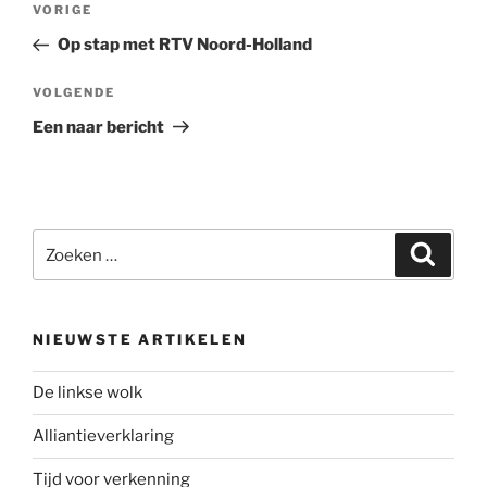
Vorig
VORIGE
navigatie
bericht
Op stap met RTV Noord-Holland
Volgend
VOLGENDE
bericht
Een naar bericht
Zoeken
Zoeke
naar:
NIEUWSTE ARTIKELEN
De linkse wolk
Alliantieverklaring
Tijd voor verkenning