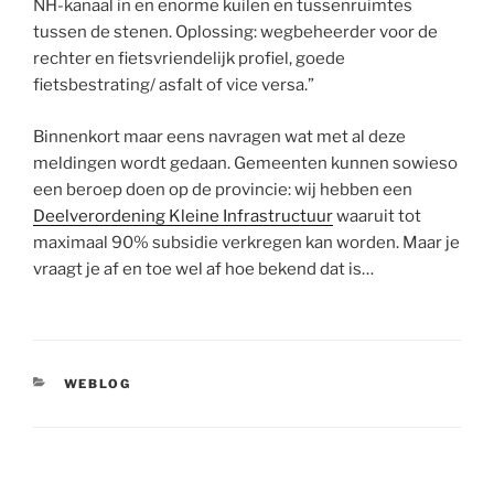
NH-kanaal in en enorme kuilen en tussenruimtes
tussen de stenen. Oplossing: wegbeheerder voor de
rechter en fietsvriendelijk profiel, goede
fietsbestrating/ asfalt of vice versa.”
Binnenkort maar eens navragen wat met al deze
meldingen wordt gedaan. Gemeenten kunnen sowieso
een beroep doen op de provincie: wij hebben een
Deelverordening Kleine Infrastructuur
waaruit tot
maximaal 90% subsidie verkregen kan worden. Maar je
vraagt je af en toe wel af hoe bekend dat is…
CATEGORIEËN
WEBLOG
Bericht