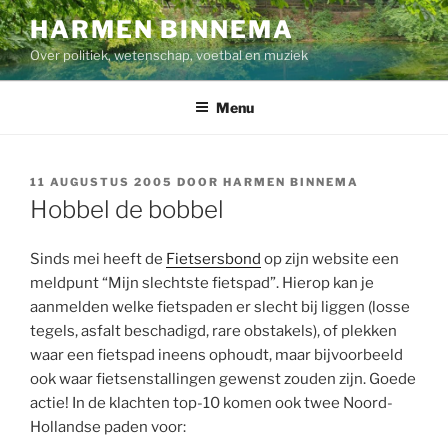
Ga
HARMEN BINNEMA
naar
Over politiek, wetenschap, voetbal en muziek
de
inhoud
Menu
GEPLAATST
11 AUGUSTUS 2005
DOOR
HARMEN BINNEMA
OP
Hobbel de bobbel
Sinds mei heeft de
Fietsersbond
op zijn website een
meldpunt “Mijn slechtste fietspad”. Hierop kan je
aanmelden welke fietspaden er slecht bij liggen (losse
tegels, asfalt beschadigd, rare obstakels), of plekken
waar een fietspad ineens ophoudt, maar bijvoorbeeld
ook waar fietsenstallingen gewenst zouden zijn. Goede
actie! In de klachten top-10 komen ook twee Noord-
Hollandse paden voor: