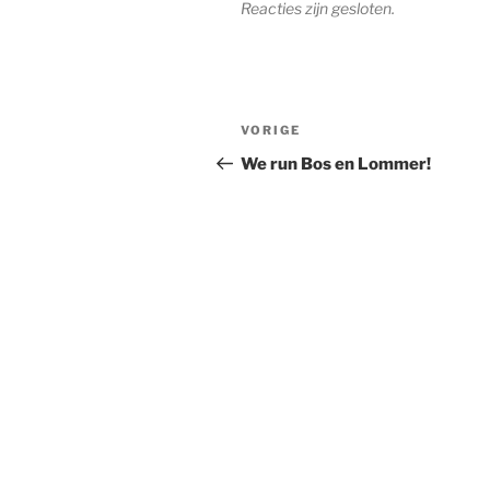
Reacties zijn gesloten.
Bericht
Vorig
VORIGE
navigatie
bericht
We run Bos en Lommer!