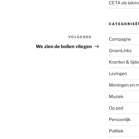
CETA als lakm
CATEGORIEË
VOLGENDE
Volgend
Campagne
bericht
We zien de bollen vliegen
GroenLinks
Kranten & tijds
Lezingen
Meningen en m
Muziek
Op pad
Persoonlijk
Politiek