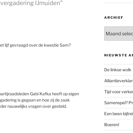
vergadering IJmuiden”
ARCHIEF
Archief
het lijf gevraagd over de kwestie Sam?
NIEUWSTE A
De linkse wolk
Alliantieverklar
Tijd voor verk
artijraadsleden Gabi Kafka heeft op eigen
vergadering is gegaan en hoe zij de zaak
Samenspel? Prov
rder nauwelijks vragen over gesteld.
Een been bijtr
Boeren!