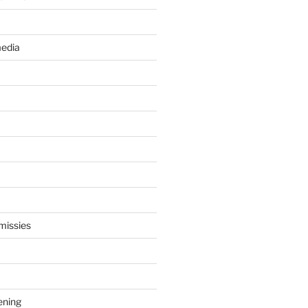
edia
missies
ening