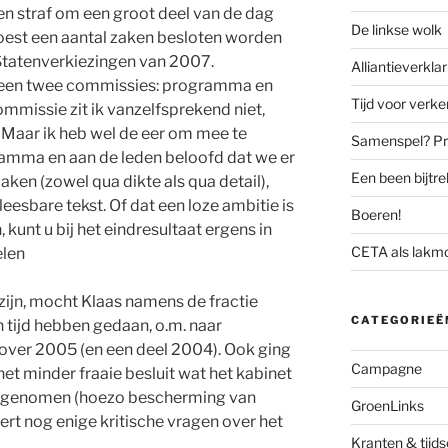
en straf om een groot deel van de dag
De linkse wolk
moest een aantal zaken besloten worden
Statenverkiezingen van 2007.
Alliantieverklar
n een twee commissies: programma en
Tijd voor verk
mmissie zit ik vanzelfsprekend niet,
. Maar ik heb wel de eer om mee te
Samenspel? Prov
amma en aan de leden beloofd dat we er
Een been bijtr
en (zowel qua dikte als qua detail),
leesbare tekst. Of dat een loze ambitie is
Boeren!
kunt u bij het eindresultaat ergens in
CETA als lakm
elen
ijn, mocht Klaas namens de fractie
CATEGORIEË
 tijd hebben gedaan, o.m. naar
 over 2005 (en een deel 2004). Ook ging
Campagne
het minder fraaie besluit wat het kabinet
d genomen (hoezo bescherming van
GroenLinks
t nog enige kritische vragen over het
Kranten & tijds