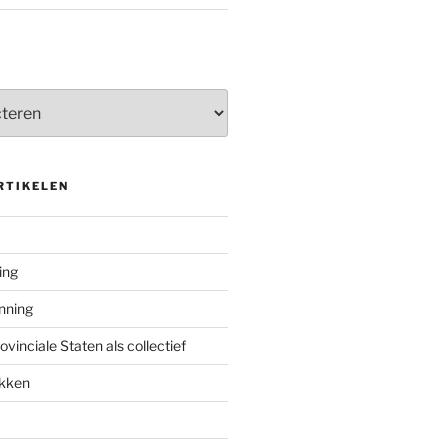
RTIKELEN
ing
enning
inciale Staten als collectief
ekken