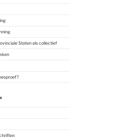
ing
enning
inciale Staten als collectief
ekken
oesproef?
N
chriften