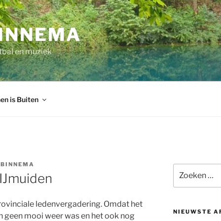
INNEMA
tbal en muziek
en is Buiten
 BINNEMA
Zoeken
IJmuiden
naar:
rovinciale ledenvergadering. Omdat het
NIEUWSTE A
ten geen mooi weer was en het ook nog