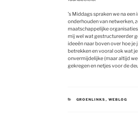
’s Middags spraken we na een i
onderhouden van netwerken, zo
maatschappelijke organisaties 
mij wel wat gestructureerder
ideeën naar boven over hoe je j
betrekken en vooral ook wat je 
onvermijdelijke (maar altijd wel
gekregen en netjes voor de deu
CATEGORIEËN
GROENLINKS
,
WEBLOG