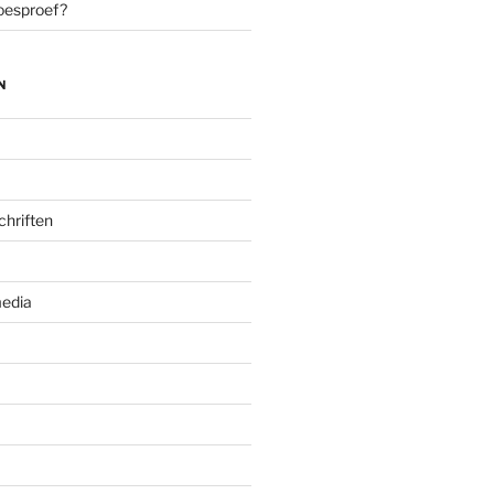
oesproef?
N
chriften
edia