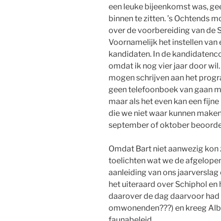
een leuke bijeenkomst was, ge
binnen te zitten. ’s Ochtends 
over de voorbereiding van de 
Voornamelijk het instellen va
kandidaten. In de kandidatenco
omdat ik nog vier jaar door wil
mogen schrijven aan het progr
geen telefoonboek van gaan mak
maar als het even kan een fijne 
die we niet waar kunnen maken, 
september of oktober beoord
Omdat Bart niet aanwezig kon z
toelichten wat we de afgelopen
aanleiding van ons jaarverslag
het uiteraard over Schiphol en 
daarover de dag daarvoor ha
omwonenden???) en kreeg Alber
faunabeleid.