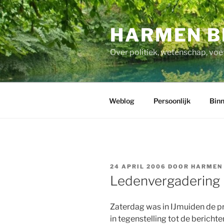
Ga
naar
HARMEN B
de
inhoud
Over politiek, wetenschap, voe
Weblog
Persoonlijk
Binn
GEPLAATST
24 APRIL 2006
DOOR
HARMEN
OP
Ledenvergadering 
Zaterdag was in IJmuiden de p
in tegenstelling tot de berich