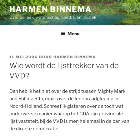
Ga
HARMEN BINNEMA
naar
Over politiek, wetenschap, voetbal en muziek
de
inhoud
Menu
GEPLAATST
11 MEI 2006
DOOR
HARMEN BINNEMA
OP
Wie wordt de lijsttrekker van de
VVD?
Dan heb ik het niet over de strijd tussen Mighty Mark
and Rolling Rita, maar over de ledenraadpleging in
Noord-Holland. Schreef ik gisteren over de toch wat
ouderwetse manier waarop het CDA zijn provinciale
lijst vaststelt, bij de VVD is men helemaal in de ban van
de directe democratie.