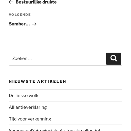
bericht
Bestuurlijke drukte
Volgend
VOLGENDE
bericht
Somber…
Zoeken
Zoeke
naar:
NIEUWSTE ARTIKELEN
De linkse wolk
Alliantieverklaring
Tijd voor verkenning
Samenspel? Provinciale Staten als collectief