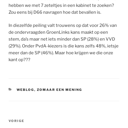
hebben we met 7 zeteltjes in een kabinet te zoeken?
Zou eens bij D66 navragen hoe dat bevallen is.
In diezelfde peiling valt trouwens op dat voor 26% van
de ondervraagden GroenLinks kans maakt op een
stem, da’s maar net iets minder dan SP (28%) en VVD
(29%). Onder PvdA-kiezers is die kans zelfs 48%, ietsje
meer dan de SP (46%). Maar hoe krijgen we die onze
kant op???
CATEGORIEËN
WEBLOG
,
ZOMAAR EEN MENING
Bericht
Vorig
VORIGE
navigatie