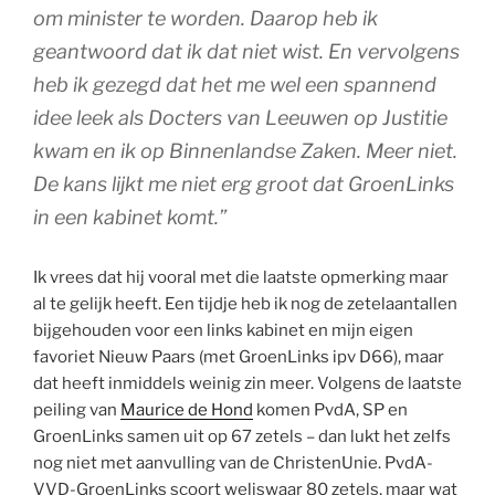
om minister te worden. Daarop heb ik
geantwoord dat ik dat niet wist. En vervolgens
heb ik gezegd dat het me wel een spannend
idee leek als Docters van Leeuwen op Justitie
kwam en ik op Binnenlandse Zaken. Meer niet.
De kans lijkt me niet erg groot dat GroenLinks
in een kabinet komt.”
Ik vrees dat hij vooral met die laatste opmerking maar
al te gelijk heeft. Een tijdje heb ik nog de zetelaantallen
bijgehouden voor een links kabinet en mijn eigen
favoriet Nieuw Paars (met GroenLinks ipv D66), maar
dat heeft inmiddels weinig zin meer. Volgens de laatste
peiling van
Maurice de Hond
komen PvdA, SP en
GroenLinks samen uit op 67 zetels – dan lukt het zelfs
nog niet met aanvulling van de ChristenUnie. PvdA-
VVD-GroenLinks scoort weliswaar 80 zetels, maar wat