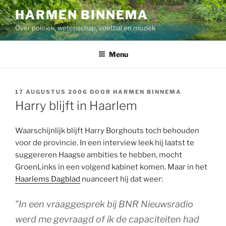
Ga
HARMEN BINNEMA
naar
Over politiek, wetenschap, voetbal en muziek
de
inhoud
Menu
GEPLAATST
17 AUGUSTUS 2006
DOOR
HARMEN BINNEMA
OP
Harry blijft in Haarlem
Waarschijnlijk blijft Harry Borghouts toch behouden
voor de provincie. In een interview leek hij laatst te
suggereren Haagse ambities te hebben, mocht
GroenLinks in een volgend kabinet komen. Maar in het
Haarlems Dagblad
nuanceert hij dat weer:
"In een vraaggesprek bij BNR Nieuwsradio
werd me gevraagd of ik de capaciteiten had