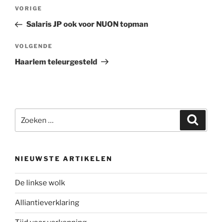
Bericht
Vorig
VORIGE
navigatie
bericht
Salaris JP ook voor NUON topman
Volgend
VOLGENDE
bericht
Haarlem teleurgesteld
Zoeken
Zoeke
naar:
NIEUWSTE ARTIKELEN
De linkse wolk
Alliantieverklaring