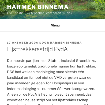
Ga
HARMEN BINNEMA
naar
Over politiek, wetenschap, voetbal en muziek
de
inhoud
Menu
GEPLAATST
17 OKTOBER 2006
DOOR
HARMEN BINNEMA
OP
Lijsttrekkersstrijd PvdA
De meeste partijen in de Staten, inclusief GroenLinks,
kiezen op tamelijk traditionele manier hun lijsttrekker.
D66 had wel een raadpleging maar slechts één
kandidaat en ik moet niet de VVD vergeten waar een
paar maanden geleden Ton Hooijmaijers in een
ledenraadpleging als nummer één werd aangewezen.
Alleen bij de PvdA is het nu nog echt spannend: daar
woedt een heuse strijd om het lijsttrekkersschap.