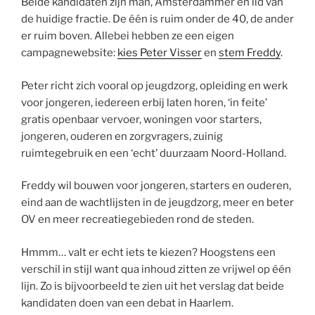
Beide kandidaten zijn man, Amsterdammer en lid van
de huidige fractie. De één is ruim onder de 40, de ander
er ruim boven. Allebei hebben ze een eigen
campagnewebsite:
kies Peter Visser
en
stem Freddy
.
Peter richt zich vooral op jeugdzorg, opleiding en werk
voor jongeren, iedereen erbij laten horen, ‘in feite’
gratis openbaar vervoer, woningen voor starters,
jongeren, ouderen en zorgvragers, zuinig
ruimtegebruik en een ‘echt’ duurzaam Noord-Holland.
Freddy wil bouwen voor jongeren, starters en ouderen,
eind aan de wachtlijsten in de jeugdzorg, meer en beter
OV en meer recreatiegebieden rond de steden.
Hmmm… valt er echt iets te kiezen? Hoogstens een
verschil in stijl want qua inhoud zitten ze vrijwel op één
lijn. Zo is bijvoorbeeld te zien uit het verslag dat beide
kandidaten doen van een debat in Haarlem.