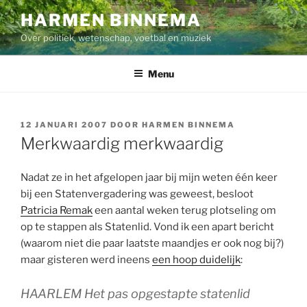
Ga
HARMEN BINNEMA
naar
Over politiek, wetenschap, voetbal en muziek
de
inhoud
Menu
GEPLAATST
12 JANUARI 2007
DOOR
HARMEN BINNEMA
OP
Merkwaardig merkwaardig
Nadat ze in het afgelopen jaar bij mijn weten één keer
bij een Statenvergadering was geweest, besloot
Patricia Remak
een aantal weken terug plotseling om
op te stappen als Statenlid. Vond ik een apart bericht
(waarom niet die paar laatste maandjes er ook nog bij?)
maar gisteren werd ineens
een hoop duidelijk
:
HAARLEM Het pas opgestapte statenlid