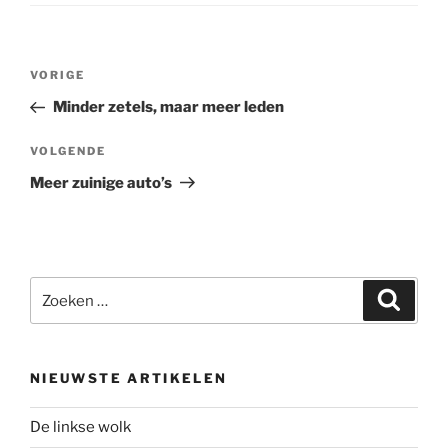
Bericht
Vorig
VORIGE
navigatie
bericht
Minder zetels, maar meer leden
Volgend
VOLGENDE
bericht
Meer zuinige auto’s
Zoeken
Zoeke
naar:
NIEUWSTE ARTIKELEN
De linkse wolk