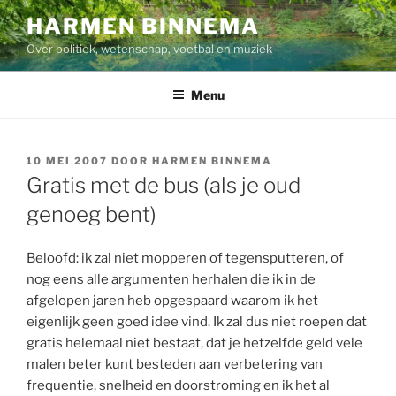
Ga
HARMEN BINNEMA
naar
Over politiek, wetenschap, voetbal en muziek
de
inhoud
Menu
GEPLAATST
10 MEI 2007
DOOR
HARMEN BINNEMA
OP
Gratis met de bus (als je oud
genoeg bent)
Beloofd: ik zal niet mopperen of tegensputteren, of
nog eens alle argumenten herhalen die ik in de
afgelopen jaren heb opgespaard waarom ik het
eigenlijk geen goed idee vind. Ik zal dus niet roepen dat
gratis helemaal niet bestaat, dat je hetzelfde geld vele
malen beter kunt besteden aan verbetering van
frequentie, snelheid en doorstroming en ik het al