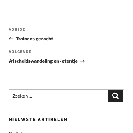
Bericht
Vorig
VORIGE
navigatie
bericht
Trainees gezocht
Volgend
VOLGENDE
bericht
Afscheidswandeling en -etentje
Zoeken
Zoeke
naar:
NIEUWSTE ARTIKELEN