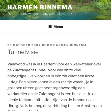
Ga
HARMEN BINNEMA
naar
Over politiek, wetenschap, voetbal en muziek
de
inhoud
Menu
GEPLAATST
25 OKTOBER 2007
DOOR
HARMEN BINNEMA
OP
Tunnelvisie
Vanavond was ik in Haarlem voor een werkatelier over
de Zuidtangent tunnel. Voor wie dit te veel
onbegrijpelijke woorden in één zin vindt een korte
uitleg. Een bijeenkomst in een zaaltje waarbij je in
groepen uiteen gaat heet tegenwoordig een
werkatelier en de Zuidtangent is een bus die – in de
ideale toekomstsituatie – rijdt van de IJmond naar
IJburg. Nu is het nog de verbinding tussen Amsterdam