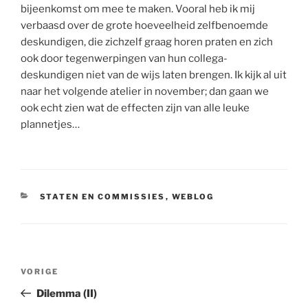
bijeenkomst om mee te maken. Vooral heb ik mij
verbaasd over de grote hoeveelheid zelfbenoemde
deskundigen, die zichzelf graag horen praten en zich
ook door tegenwerpingen van hun collega-
deskundigen niet van de wijs laten brengen. Ik kijk al uit
naar het volgende atelier in november; dan gaan we
ook echt zien wat de effecten zijn van alle leuke
plannetjes…
CATEGORIEËN
STATEN EN COMMISSIES
,
WEBLOG
Bericht
Vorig
VORIGE
navigatie
bericht
Dilemma (II)