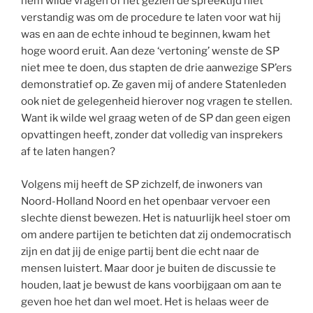
hem wilde vragen of het gezien de spreektijd niet
verstandig was om de procedure te laten voor wat hij
was en aan de echte inhoud te beginnen, kwam het
hoge woord eruit. Aan deze ‘vertoning’ wenste de SP
niet mee te doen, dus stapten de drie aanwezige SP’ers
demonstratief op. Ze gaven mij of andere Statenleden
ook niet de gelegenheid hierover nog vragen te stellen.
Want ik wilde wel graag weten of de SP dan geen eigen
opvattingen heeft, zonder dat volledig van insprekers
af te laten hangen?
Volgens mij heeft de SP zichzelf, de inwoners van
Noord-Holland Noord en het openbaar vervoer een
slechte dienst bewezen. Het is natuurlijk heel stoer om
om andere partijen te betichten dat zij ondemocratisch
zijn en dat jij de enige partij bent die echt naar de
mensen luistert. Maar door je buiten de discussie te
houden, laat je bewust de kans voorbijgaan om aan te
geven hoe het dan wel moet. Het is helaas weer de