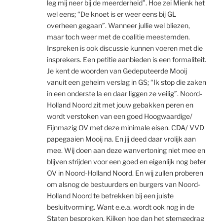
leg mij neer bij de meerderheid”. Hoe zei Mienk het
wel eens; “De knoet is er weer eens bij GL
overheen gegaan”. Wanneer jullie wel bliezen,
maar toch weer met de coalitie meestemden.
Inspreken is ook discussie kunnen voeren met die
insprekers. Een petitie aanbieden is een formaliteit.
Je kent de woorden van Gedeputeerde Mooij
vanuit een geheim verslag in GS; “Ik stop die zaken
in een onderste la en daar liggen ze veilig”. Noord-
Holland Noord zit met jouw gebakken peren en
wordt verstoken van een goed Hoogwaardige/
Fijnmazig OV met deze minimale eisen. CDA/ VVD
papegaaien Mooij na. En jij deed daar vrolijk aan
mee. Wij doen aan deze wanvertoning niet mee en
blijven strijden voor een goed en eigenlijk nog beter
OV in Noord-Holland Noord. En wij zullen proberen
om alsnog de bestuurders en burgers van Noord-
Holland Noord te betrekken bij een juiste
besluitvorming. Want e.e.a. wordt ook nog in de
Staten besproken. Kijken hoe dan het stemgedrag