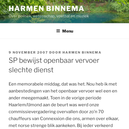
Ga
HARMEN BINNEMA
naar
Over politiek, wetenschap, voetbal en muziek
de
inhoud
Menu
GEPLAATST
9 NOVEMBER 2007
DOOR
HARMEN BINNEMA
OP
SP bewijst openbaar vervoer
slechte dienst
Een memorabele middag, dat was het. Nou heb ik met
aanbestedingen van het openbaar vervoer wel een en
ander meegemaakt. Toen in de vorige periode
Haarlem/IJmond aan de beurt was werd onze
commissievergadering overvallen door zo’n 70
chauffeurs van Connexxion die ons, armen over elkaar,
met norse strenge blik aankeken. Bij ieder verkeerd