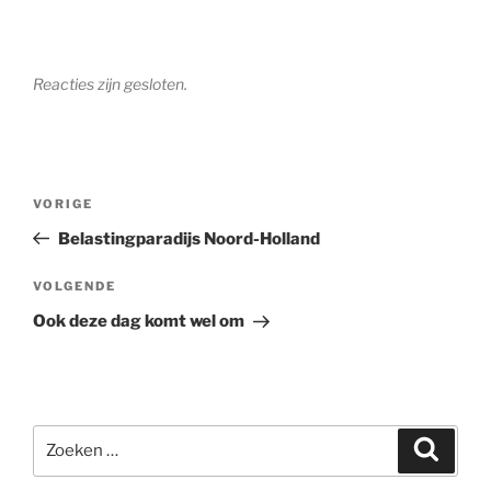
Reacties zijn gesloten.
Bericht
Vorig
VORIGE
navigatie
bericht
Belastingparadijs Noord-Holland
Volgend
VOLGENDE
bericht
Ook deze dag komt wel om
Zoeken
Zoeke
naar: