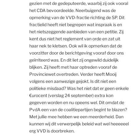
gezien met de gedeputeerde, waarbij zij ook vooral
het CDA bevoordeelde. Neerbuigend was de
opmerking van de VVD-fractie richting de SP. Dit
fractielid heeft niet begrepen wat inspraak is en
het nietszeggende aanbieden van een petitie. Zij
kent dus niet het reglement van orde en zat uit
haar nek te kletsen. Ook wil ik opmerken dat de
voorzitter door de berichtgeving vooraf door ons
geïrriteerd was. En dit liet zij ongewild duidelijk
blijken. Zij heeft met haar optreden vooraf de
Provinciewet overtreden. Verder heeft Mooij
volgens een aanwezige gejokt. Is dit niet een
politieke misdaad? Was het niet dat er geen enkele
€urocent (verslag 24 september) extra kon
gegeven worden en nu opeens wel. Dit omdat de
PvdA een van de coalitiepartijen begint te blazen?
Met jullie mee hebben we een meerderheid. Dan
kunnen wij dit verwerpelijk beleid wat wel heeeeeel
erg VVD is doorbreken.