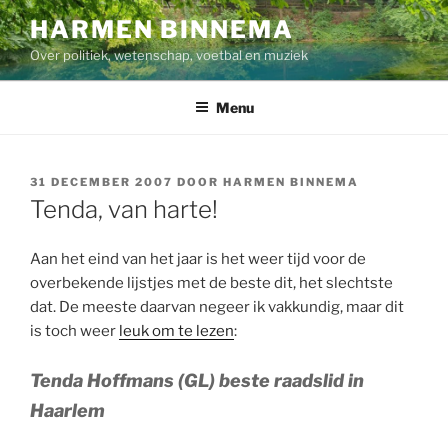
Ga
HARMEN BINNEMA
naar
Over politiek, wetenschap, voetbal en muziek
de
inhoud
Menu
GEPLAATST
31 DECEMBER 2007
DOOR
HARMEN BINNEMA
OP
Tenda, van harte!
Aan het eind van het jaar is het weer tijd voor de
overbekende lijstjes met de beste dit, het slechtste
dat. De meeste daarvan negeer ik vakkundig, maar dit
is toch weer
leuk om te lezen
:
Tenda Hoffmans (GL) beste raadslid in
Haarlem