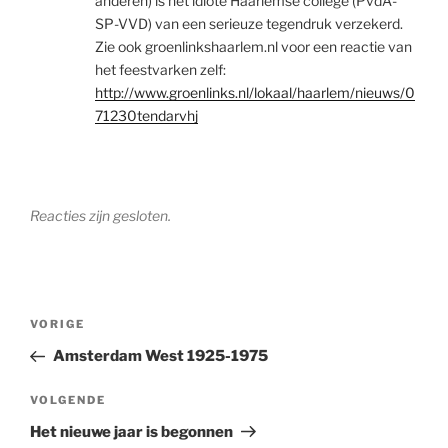
anderen) is het idiote Haarlemse college (PvdA-
SP-VVD) van een serieuze tegendruk verzekerd.
Zie ook groenlinkshaarlem.nl voor een reactie van
het feestvarken zelf:
http://www.groenlinks.nl/lokaal/haarlem/nieuws/0
71230tendarvhj
Reacties zijn gesloten.
Bericht
Vorig
VORIGE
navigatie
bericht
Amsterdam West 1925-1975
Volgend
VOLGENDE
bericht
Het nieuwe jaar is begonnen