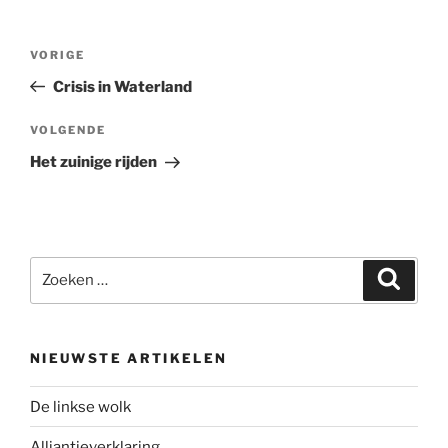
Bericht
Vorig
VORIGE
navigatie
bericht
Crisis in Waterland
Volgend
VOLGENDE
bericht
Het zuinige rijden
Zoeken
Zoeke
naar:
NIEUWSTE ARTIKELEN
De linkse wolk
Alliantieverklaring