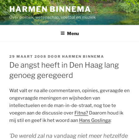
Ga
HARMEN BINNEMA
naar
Over politiek, wetenschap, voetbal en muziek
de
inhoud
Menu
GEPLAATST
29 MAART 2008
DOOR
HARMEN BINNEMA
OP
De angst heeft in Den Haag lang
genoeg geregeerd
Wat valt er na alle commentaren, opinies, gevraagde en
ongevraagde meningen en wijsheden van
intellectuelen en de man-in-de-straat, nog toe te
voegen aan de discussie over
Fitna?
Daarom houd ik
mij stil en geef ik het woord aan
Hans Goslinga
:
’De wereld zal na vandaag niet meer hetzelfde