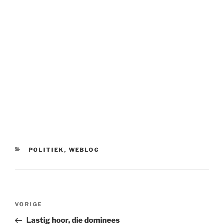
CATEGORIEËN
POLITIEK
,
WEBLOG
Bericht
Vorig
VORIGE
navigatie
bericht
Lastig hoor, die dominees