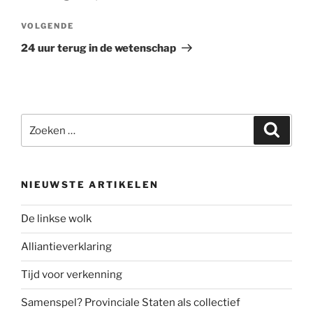
Volgend
VOLGENDE
bericht
24 uur terug in de wetenschap
Zoeken
Zoeke
naar:
NIEUWSTE ARTIKELEN
De linkse wolk
Alliantieverklaring
Tijd voor verkenning
Samenspel? Provinciale Staten als collectief