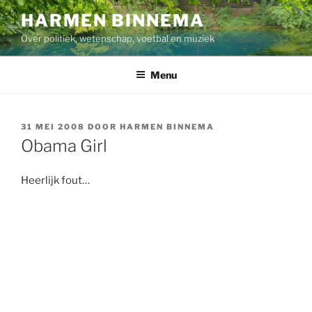
Ga
HARMEN BINNEMA
naar
Over politiek, wetenschap, voetbal en muziek
de
inhoud
Menu
GEPLAATST
31 MEI 2008
DOOR
HARMEN BINNEMA
OP
Obama Girl
Heerlijk fout…