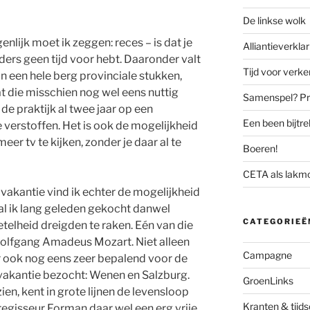
De linkse wolk
enlijk moet ik zeggen: reces – is dat je
Alliantieverklar
ers geen tijd voor hebt. Daaronder valt
Tijd voor verk
 een hele berg provinciale stukken,
t die misschien nog wel eens nuttig
Samenspel? Prov
 de praktijk al twee jaar op een
Een been bijtr
 verstoffen. Het is ook de mogelijkheid
eer tv te kijken, zonder je daar al te
Boeren!
CETA als lakm
 vakantie vind ik echter de mogelijkheid
 al ik lang geleden gekocht danwel
CATEGORIEË
telheid dreigden te raken. Eén van die
Wolfgang Amadeus Mozart. Niet alleen
Campagne
 ook nog eens zeer bepalend voor de
vakantie bezocht: Wenen en Salzburg.
GroenLinks
en, kent in grote lijnen de levensloop
Kranten & tijds
 regisseur Forman daar wel een erg vrije