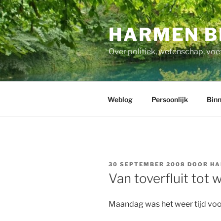
Ga
naar
HARMEN B
de
inhoud
Over politiek, wetenschap, voe
Weblog
Persoonlijk
Binn
GEPLAATST
30 SEPTEMBER 2008
DOOR
HA
OP
Van toverfluit tot
Maandag was het weer tijd vo