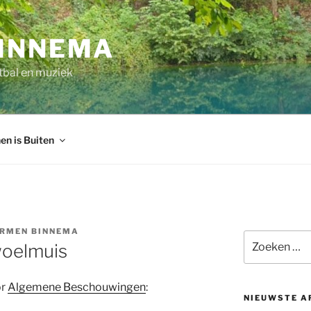
INNEMA
tbal en muziek
en is Buiten
RMEN BINNEMA
Zoeken
 woelmuis
naar:
or
Algemene Beschouwingen
:
NIEUWSTE A