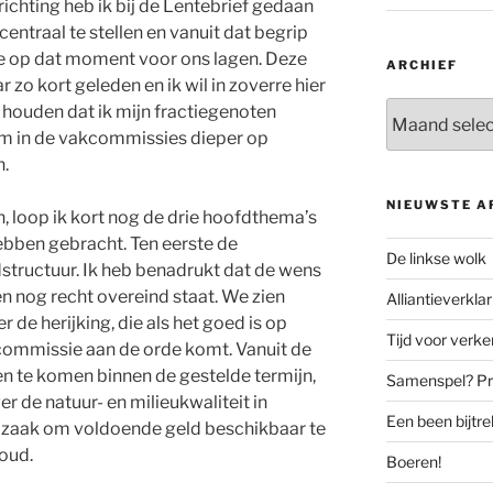
richting heb ik bij de Lentebrief gedaan
ntraal te stellen en vanuit dat begrip
die op dat moment voor ons lagen. Deze
ARCHIEF
r zo kort geleden en ik wil in zoverre hier
Archief
ouden dat ik mijn fractiegenoten
m in de vakcommissies dieper op
n.
NIEUWSTE A
n, loop ik kort nog de drie hoofdthema’s
ebben gebracht. Ten eerste de
De linkse wolk
structuur. Ik heb benadrukt dat de wens
n nog recht overeind staat. We zien
Alliantieverklar
r de herijking, die als het goed is op
Tijd voor verk
 commissie aan de orde komt. Vanuit de
n te komen binnen de gestelde termijn,
Samenspel? Prov
er de natuur- en milieukwaliteit in
Een been bijtr
zaak om voldoende geld beschikbaar te
oud.
Boeren!