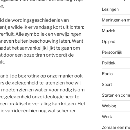
n.
Lezingen
eid de wordingsgeschiedenis van
Meningen en m
tje wilde ik er vandaag kort uitlichten:
Muziek
erfluit. Alle symboliek en verwijzingen
maar even buiten beschouwing laten. Want
Op pad
nadat het aanvankelijk lijkt te gaan om
Persoonlijk
at door een boze tiran ontvoerd) de
uk.
Politiek
Radio
jaar bij de begroting op onze manier ook
 de gelegenheid te laten zien hoe wij
Sport
u moeten zien en wat er voor nodig is om
Staten en com
 De gelegenheid onze ideologie neer te
en praktische vertaling kan krijgen. Het
Weblog
tie van ideeën hier nog wat scherper
Werk
Zomaar een m