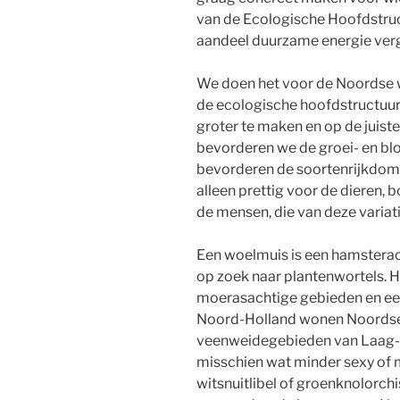
van de Ecologische Hoofdstruc
aandeel duurzame energie ver
We doen het voor de Noordse w
de ecologische hoofdstructuu
groter te maken en op de juiste
bevorderen we de groei- en bl
bevorderen de soortenrijkdom, o
alleen prettig voor de dieren,
de mensen, die van deze variat
Een woelmuis is een hamsterac
op zoek naar plantenwortels. Hij
moerasachtige gebieden en eet
Noord-Holland wonen Noordse 
veenweidegebieden van Laag-Ho
misschien wat minder sexy of m
witsnuitlibel of groenknolorch