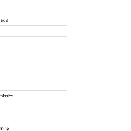
edia
missies
ening