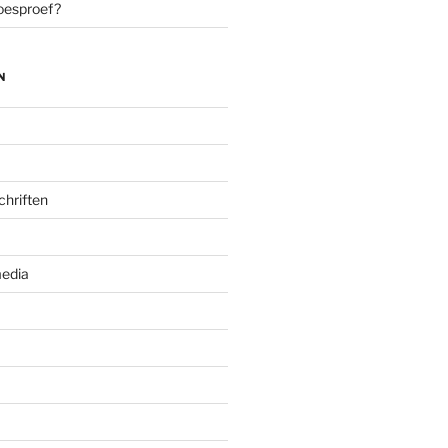
oesproef?
N
chriften
edia