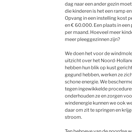
dag naar een ander gezin moet
die kinderen is het een ramp en
Opvang in een instelling kost p
en € 60.000. Een plaats in een
per maand. Hoeveel meer kinde
meer pleeggezinnen zijn?
We doen het voor de windmolens
uitzicht over het Noord-Hollan
hebben hun blik op kust gericht.
gegund hebben, werken ze zich 
schone energie. We bescherm
tegen ingewikkelde procedures
onderhouden ze en zorgen voo
windenergie kunnen we ook wer
daar om zit te springen en kri
stroom.
Ten behoeve van de noordse w