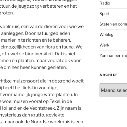
Radio
tuur, de jeugdzorg verbeteren en het
groten.
Sport
Staten en com
oelmuis, een van de dieren voor wie we
r aanleggen. Door natuurgebieden
Weblog
 manier in te richten en te beheren,
Werk
oeimogelijkheden van flora en fauna. We
ftewel de biodiversiteit. Dat is niet
Zomaar een m
 bomen en planten, maar vooral ook voor
ie om hen heen kunnen genieten.
ARCHIEF
htige muizensoort die in de grond woelt
Archief
 heeft het liefst in vochtige,
 voornamelijk jonge waterplanten. In
woelmuizen vooral op Texel, in de
lland en de Vechtstreek. Zijn naam is
ysterieus dan grutto, gevlekte
is, maar ook de Noordse woelmuis is een