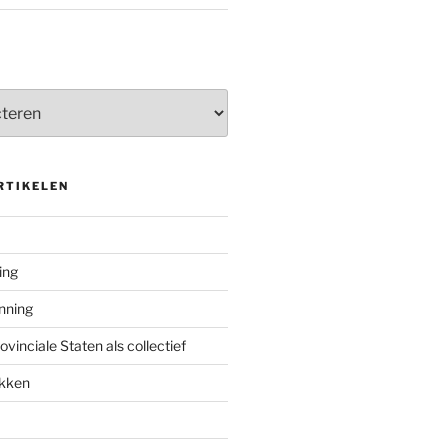
RTIKELEN
ing
enning
inciale Staten als collectief
ekken