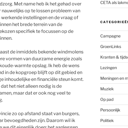
CETA als lakm
dzorg. Met name heb ik het gehad over
 nauwelijks op te lossen probleem van
n werkende instellingen en de vraag of
CATEGORIEË
Binnen het brede terrein van de
kozen specifiek te focussen op de
Campagne
innen.
GroenLinks
Naast de inmiddels bekende windmolens
Kranten & tijds
ere vormen van duurzame energie zoals
 koude-warmte opslag. Ik heb de wens
Lezingen
 in de kopgroep blijft op dit gebied en
Meningen en m
ge inhoudelijke en financiële steun komt.
at het niet alleen nodig is de
Muziek
men, maar dat er ook nog veel te
Op pad
g.
Persoonlijk
ncie zo op afstand staat van burgers,
aar bevoegdheden zijn. Daarom wil ik
Politiek
we dit eigenlijk doen: het aanleggen