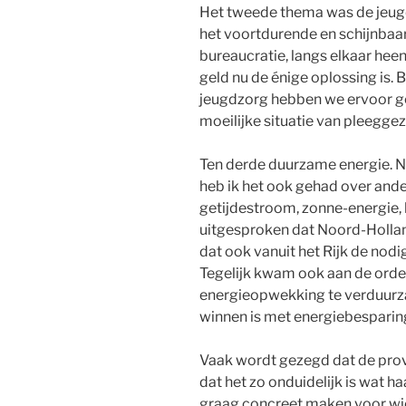
Het tweede thema was de jeug
het voortdurende en schijnbaar
bureaucratie, langs elkaar hee
geld nu de énige oplossing is. 
jeugdzorg hebben we ervoor ge
moeilijke situatie van pleeggez
Ten derde duurzame energie. 
heb ik het ook gehad over and
getijdestroom, zonne-energie,
uitgesproken dat Noord-Holland
dat ook vanuit het Rijk de nodi
Tegelijk kwam ook aan de orde d
energieopwekking te verduurza
winnen is met energiebesparin
Vaak wordt gezegd dat de provi
dat het zo onduidelijk is wat h
graag concreet maken voor wie 