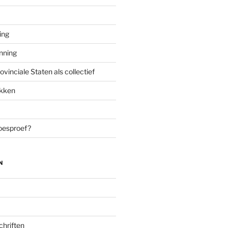
ing
enning
inciale Staten als collectief
ekken
oesproef?
N
chriften