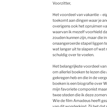
Voorzitter,
Het voordeel van vakantie – eig
toekomt aan dingen waar je and
overigens ook het opruimen van
waarvan ik mezelf voorhield da
zouden kunnen zijn, maar die in
onaangeroerde stapel liggen te
wat langer uit te slapen of wat m
schuldig over te voelen.
Het belangrijkste voordeel van
om allerlei boeken te lezen die
gekregen heb en die in de verge
boeken is een biografie over 
mijn favoriete componist maar
twee steden die ik deze zomer
Wie de film Amadeus heeft gezi
van dit wonderkind. Zij het dat