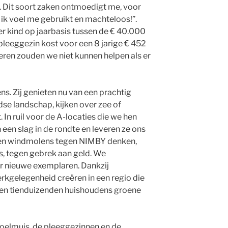
. Dit soort zaken ontmoedigt me, voor
 ik voel me gebruikt en machteloos!”.
er kind op jaarbasis tussen de € 40.000
 pleeggezin kost voor een 8 jarige € 452
ren zouden we niet kunnen helpen als er
. Zij genieten nu van een prachtig
dse landschap, kijken over zee of
 In ruil voor de A-locaties die we hen
een slag in de rondte en leveren ze ons
en windmolens tegen NIMBY denken,
, tegen gebrek aan geld. We
r nieuwe exemplaren. Dankzij
kgelegenheid creëren in een regio die
jgen tienduizenden huishoudens groene
oelmuis, de pleeggezinnen en de