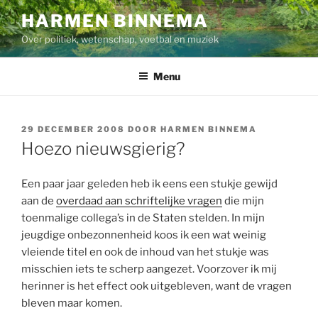
Ga
HARMEN BINNEMA
naar
Over politiek, wetenschap, voetbal en muziek
de
inhoud
Menu
GEPLAATST
29 DECEMBER 2008
DOOR
HARMEN BINNEMA
OP
Hoezo nieuwsgierig?
Een paar jaar geleden heb ik eens een stukje gewijd
aan de
overdaad aan schriftelijke vragen
die mijn
toenmalige collega’s in de Staten stelden. In mijn
jeugdige onbezonnenheid koos ik een wat weinig
vleiende titel en ook de inhoud van het stukje was
misschien iets te scherp aangezet. Voorzover ik mij
herinner is het effect ook uitgebleven, want de vragen
bleven maar komen.