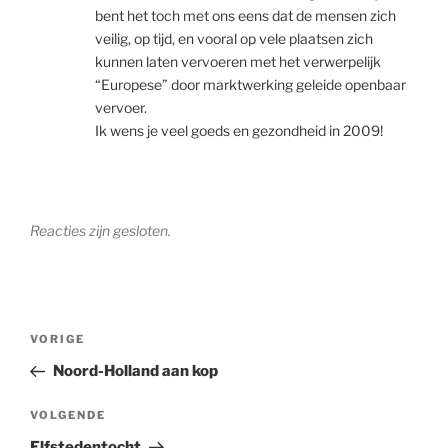
bent het toch met ons eens dat de mensen zich
veilig, op tijd, en vooral op vele plaatsen zich
kunnen laten vervoeren met het verwerpelijk
“Europese” door marktwerking geleide openbaar
vervoer.
Ik wens je veel goeds en gezondheid in 2009!
Reacties zijn gesloten.
Bericht
Vorig
VORIGE
navigatie
bericht
Noord-Holland aan kop
Volgend
VOLGENDE
bericht
Elfstedentocht