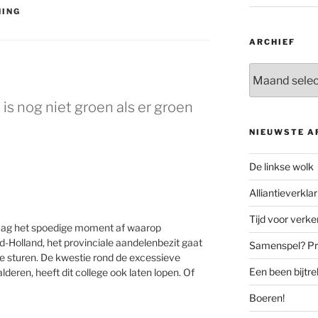
NING
ARCHIEF
Archief
s nog niet groen als er groen
NIEUWSTE A
De linkse wolk
Alliantieverklar
Tijd voor verk
graag het spoedige moment af waarop
rd-Holland, het provinciale aandelenbezit gaat
Samenspel? Prov
te sturen. De kwestie rond de excessieve
Een been bijtr
deren, heeft dit college ook laten lopen. Of
Boeren!