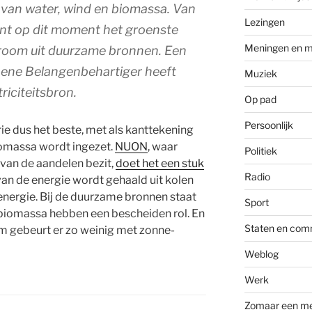
x van water, wind en biomassa. Van
Lezingen
ent op dit moment het groenste
Meningen en m
room uit duurzame bronnen. Een
oene Belangenbehartiger heeft
Muziek
riciteitsbron.
Op pad
Persoonlijk
ie dus het beste, met als kanttekening
iomassa wordt ingezet.
NUON
, waar
Politiek
van de aandelen bezit,
doet het een stuk
Radio
an de energie wordt gehaald uit kolen
energie. Bij de duurzame bronnen staat
Sport
biomassa hebben een bescheiden rol. En
Staten en com
m gebeurt er zo weinig met zonne-
Weblog
Werk
Zomaar een m