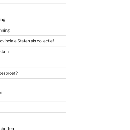
ing
enning
inciale Staten als collectief
ekken
oesproef?
N
chriften