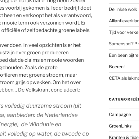
krijg de indruk dat er nog nooit zoveel
s voorbij gekomen is. Ieder bedrijf doet
De linkse wolk
ct heen en verkoopt het als verantwoord,
Alliantieverklar
e mooie term ook verzonnen wordt. Er
fficiële of zelfbedachte groene labels.
Tijd voor verk
Samenspel? Prov
over doen. In veel opzichten is er het
wustzijn over groen produceren
Een been bijtr
goed dat de claims en mooie woorden
Boeren!
n gehouden. Zoals de grote
profileren met groene stroom, maar
CETA als lakm
stroom grijs opwekken
. Om het over
hebben… De Volkskrant concludeert:
CATEGORIEË
ers volledig duurzame stroom (uit
sa) aanbieden: de Nederlandse
Campagne
nergie), de Windunie en
GroenLinks
it volledig op water, de tweede op
Kranten & tijds