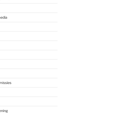
edia
missies
ening