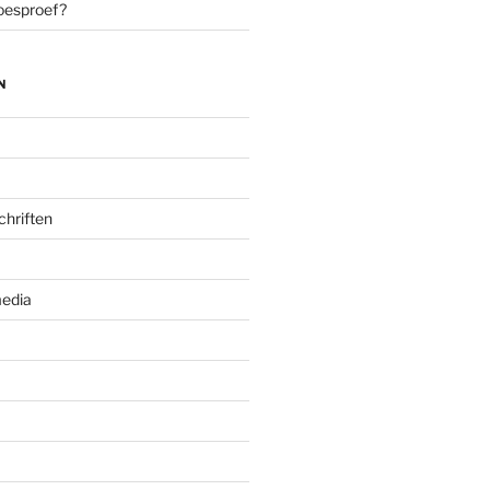
oesproef?
N
chriften
edia