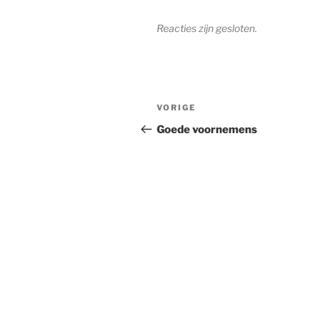
Reacties zijn gesloten.
Bericht
Vorig
VORIGE
navigatie
bericht
Goede voornemens