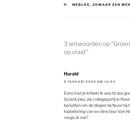
CATEGORIEËN
WEBLOG
,
ZOMAAR EEN ME
3 antwoorden op “Groen i
op staat”
Harald
5 JANUARI 2009 OM 13:54
Eens met je kritiek! Ik wacht dus 
GroenLinks, als collegepartij in Noo
benutten om de dingen bij Nuon bij 
topbeloning van ex-directeur Van Hal
vergis ik me?