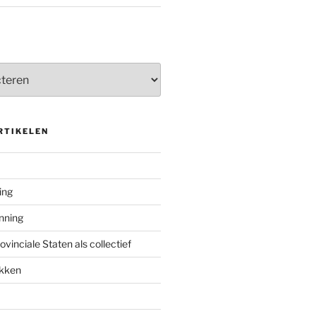
RTIKELEN
ing
enning
inciale Staten als collectief
ekken