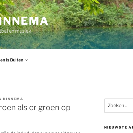
INNEMA
tbal en muziek
en is Buiten
N BINNEMA
Zoeken
roen als er groen op
naar:
NIEUWSTE A