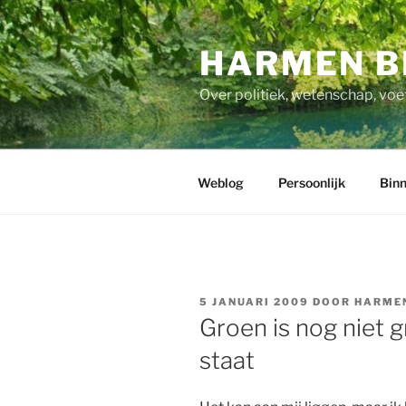
Ga
naar
HARMEN B
de
inhoud
Over politiek, wetenschap, voe
Weblog
Persoonlijk
Binn
GEPLAATST
5 JANUARI 2009
DOOR
HARME
OP
Groen is nog niet g
staat