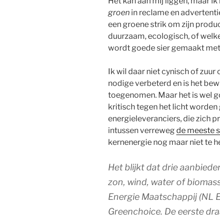
Het kan aan mij liggen, maar ik 
groen
in reclame en advertentie
een groene strik om zijn produ
duurzaam, ecologisch, of welk
wordt goede sier gemaakt met o
Ik wil daar niet cynisch of zuur 
nodige verbeterd en is het be
toegenomen. Maar het is wel 
kritisch tegen het licht worde
energieleveranciers, die zich 
intussen verreweg
de meeste 
kernenergie nog maar niet te 
Het blijkt dat drie aanbied
zon, wind, water of biomas
Energie Maatschappij (NL E
Greenchoice. De eerste draa