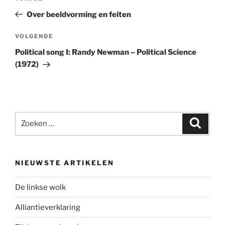
navigatie
bericht
Over beeldvorming en feiten
Volgend
VOLGENDE
bericht
Political song I: Randy Newman – Political Science
(1972)
Zoeken
Zoeke
naar:
NIEUWSTE ARTIKELEN
De linkse wolk
Alliantieverklaring