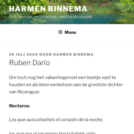
Ga
HARMEN BINNEMA
naar
Over politiek, wetenschap, voetbal en muziek
de
inhoud
Menu
GEPLAATST
30 JULI 2009
DOOR
HARMEN BINNEMA
OP
Ruben Darío
Om toch nog het vakantiegevoel een beetje vast te
houden en als klein eerbetoon aan de grootste dichter
van Nicaragua:
Nocturno
Los que auscultasteis el corazón de la noche,
los que por el insomnio tenaz habéis oído