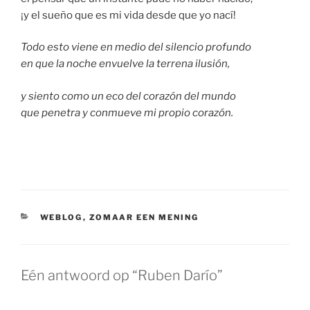
¡y el sueño que es mi vida desde que yo nací!
Todo esto viene en medio del silencio profundo
en que la noche envuelve la terrena ilusión,
y siento como un eco del corazón del mundo
que penetra y conmueve mi propio corazón.
CATEGORIEËN
WEBLOG
,
ZOMAAR EEN MENING
Eén antwoord op “Ruben Darío”