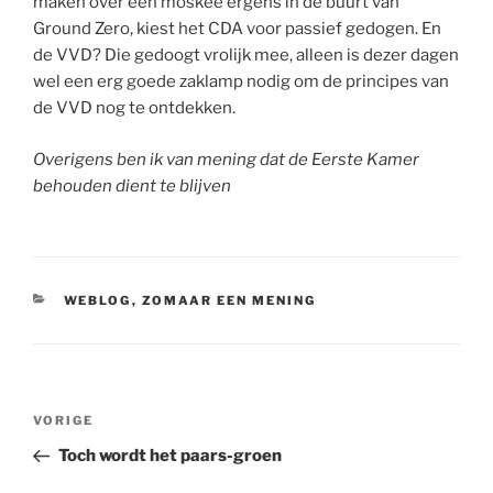
maken over een moskee ergens in de buurt van
Ground Zero, kiest het CDA voor passief gedogen. En
de VVD? Die gedoogt vrolijk mee, alleen is dezer dagen
wel een erg goede zaklamp nodig om de principes van
de VVD nog te ontdekken.
Overigens ben ik van mening dat de Eerste Kamer
behouden dient te blijven
CATEGORIEËN
WEBLOG
,
ZOMAAR EEN MENING
Bericht
Vorig
VORIGE
navigatie
bericht
Toch wordt het paars-groen