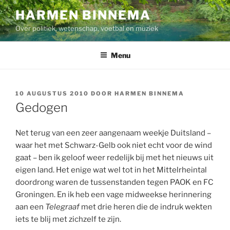
Ga
HARMEN BINNEMA
naar
Over politiek, wetenschap, voetbal en muziek
de
inhoud
Menu
GEPLAATST
10 AUGUSTUS 2010
DOOR
HARMEN BINNEMA
OP
Gedogen
Net terug van een zeer aangenaam weekje Duitsland –
waar het met Schwarz-Gelb ook niet echt voor de wind
gaat – ben ik geloof weer redelijk bij met het nieuws uit
eigen land. Het enige wat wel tot in het Mittelrheintal
doordrong waren de tussenstanden tegen PAOK en FC
Groningen. En ik heb een vage midweekse herinnering
aan een
Telegraaf
met drie heren die de indruk wekten
iets te blij met zichzelf te zijn.