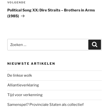
Volgend
VOLGENDE
bericht
Political Song XX: Dire Straits – Brothers in Arms
(1985)
Zoeken
Zoeke
naar:
NIEUWSTE ARTIKELEN
De linkse wolk
Alliantieverklaring
Tijd voor verkenning
Samenspel? Provinciale Staten als collectief